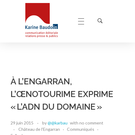
Karine Baudoin Relations Presse Montpellier
Relations presse et publics, communication éditoriale
À L’ENGARRAN,
L’ŒNOTOURIME EXPRIME
« L’ADN DU DOMAINE »
29 juin 2015
by
@@karbau
with
no comment
Château de l'Engarran
Communiqués