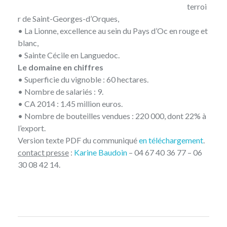
terroi
r de Saint-Georges-d’Orques,
• La Lionne, excellence au sein du Pays d’Oc en rouge et
blanc,
• Sainte Cécile en Languedoc.
Le domaine en chiffres
• Superficie du vignoble : 60 hectares.
• Nombre de salariés : 9.
• CA 2014 : 1.45 million euros.
• Nombre de bouteilles vendues : 220 000, dont 22% à
l’export.
Version texte PDF du communiqué
en téléchargement
.
contact presse
:
Karine Baudoin
– 04 67 40 36 77 – 06
30 08 42 14.