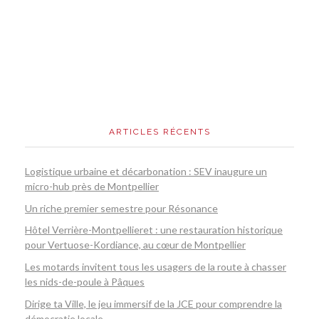
ARTICLES RÉCENTS
Logistique urbaine et décarbonation : SEV inaugure un
micro-hub près de Montpellier
Un riche premier semestre pour Résonance
Hôtel Verrière-Montpellieret : une restauration historique
pour Vertuose-Kordiance, au cœur de Montpellier
Les motards invitent tous les usagers de la route à chasser
les nids-de-poule à Pâques
Dirige ta Ville, le jeu immersif de la JCE pour comprendre la
démocratie locale