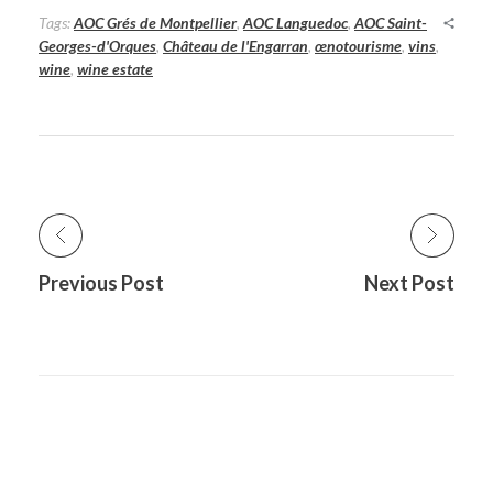
Tags:
AOC Grés de Montpellier
,
AOC Languedoc
,
AOC Saint-
Georges-d'Orques
,
Château de l'Engarran
,
œnotourisme
,
vins
,
wine
,
wine estate
Previous Post
Next Post