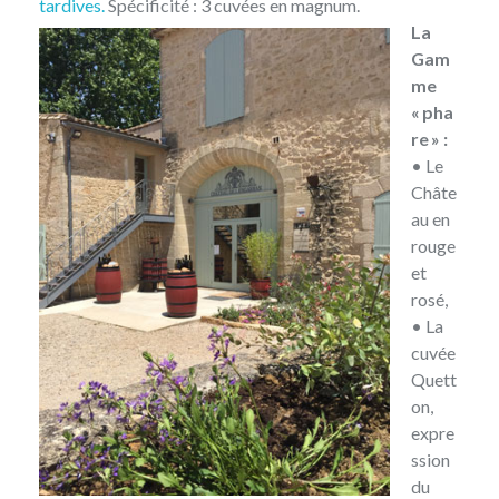
tardives.
Spécificité : 3 cuvées en magnum.
La
Gam
me
« pha
re » :
• Le
Châte
au en
rouge
et
rosé,
• La
cuvée
Quett
on,
expre
ssion
du