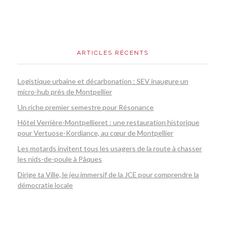
ARTICLES RÉCENTS
Logistique urbaine et décarbonation : SEV inaugure un
micro-hub près de Montpellier
Un riche premier semestre pour Résonance
Hôtel Verrière-Montpellieret : une restauration historique
pour Vertuose-Kordiance, au cœur de Montpellier
Les motards invitent tous les usagers de la route à chasser
les nids-de-poule à Pâques
Dirige ta Ville, le jeu immersif de la JCE pour comprendre la
démocratie locale