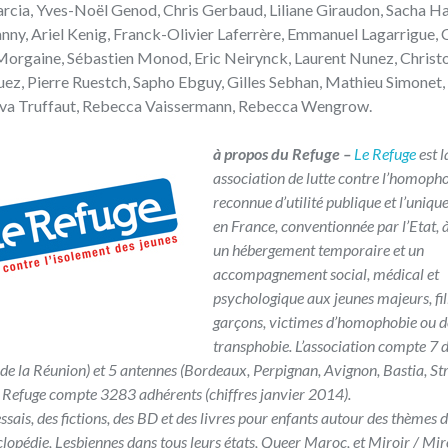
n Garcia, Yves-Noël Genod, Chris Gerbaud, Liliane Giraudon, Sacha H
anny, Ariel Kenig, Franck-Olivier Laferrère, Emmanuel Lagarrigue, 
 Morgaine, Sébastien Monod, Eric Neirynck, Laurent Nunez, Christ
uez, Pierre Ruestch, Sapho Ebguy, Gilles Sebhan, Mathieu Simonet,
, Eva Truffaut, Rebecca Vaissermann, Rebecca Wengrow.
à propos du Refuge –
Le Refuge
est l
association de lutte contre l’homoph
reconnue d’utilité publique et l’uniqu
en France, conventionnée par l’Etat, 
un hébergement temporaire et un
accompagnement social, médical et
psychologique aux jeunes majeurs, fil
garçons, victimes d’homophobie ou d
transphobie. L’association compte 7 
is de la Réunion) et 5 antennes (Bordeaux, Perpignan, Avignon, Bastia, St
e Refuge compte 3283 adhérents (chiffres janvier 2014).
ssais, des fictions, des BD et des livres pour enfants autour des thèmes d
clopédie, Lesbiennes dans tous leurs états, Queer Maroc, et Miroir / Miro