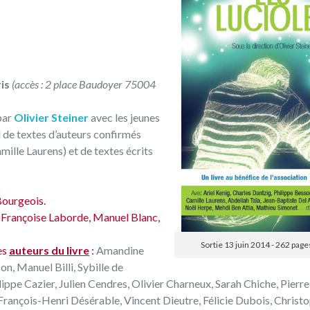
ris
(accès : 2 place Baudoyer 75004
par
Olivier Steiner
avec les jeunes
il de textes d’auteurs confirmés
ille Laurens) et de textes écrits
Bourgeois.
, Françoise Laborde, Manuel Blanc,
Sortie 13 juin 2014 - 262 pages
es
auteurs du livre
:
Amandine
n, Manuel Billi, Sybille de
ippe Cazier, Julien Cendres, Olivier Charneux, Sarah Chiche, Pierre
rançois-Henri Désérable, Vincent Dieutre, Félicie Dubois, Christ