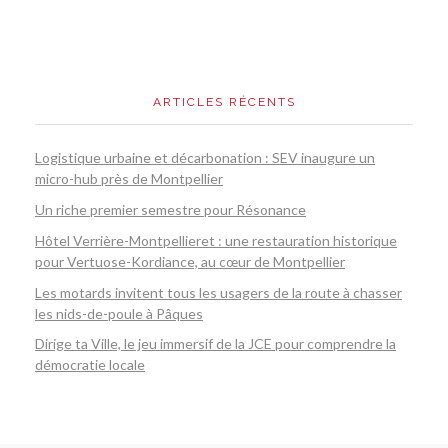
ARTICLES RÉCENTS
Logistique urbaine et décarbonation : SEV inaugure un
micro-hub près de Montpellier
Un riche premier semestre pour Résonance
Hôtel Verrière-Montpellieret : une restauration historique
pour Vertuose-Kordiance, au cœur de Montpellier
Les motards invitent tous les usagers de la route à chasser
les nids-de-poule à Pâques
Dirige ta Ville, le jeu immersif de la JCE pour comprendre la
démocratie locale