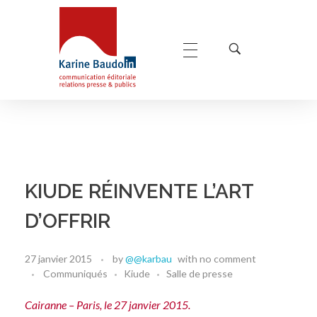
Karine Baudoin Relations Presse Montpellier
Relations presse et publics, communication éditoriale
KIUDE RÉINVENTE L’ART
D’OFFRIR
27 janvier 2015
by
@@karbau
with
no comment
Communiqués
Kiude
Salle de presse
Cairanne – Paris, le 27 janvier 2015.