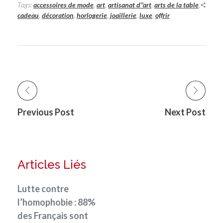
Tags:
accessoires de mode
,
art
,
artisanat d''art
,
arts de la table
,
cadeau
,
décoration
,
horlogerie
,
joaillerie
,
luxe
,
offrir
Previous Post
Next Post
Articles Liés
Lutte contre
l’homophobie : 88%
des Français sont