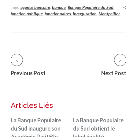
Tags:
agence bancaire
,
banque
,
Banque Populaire du Sud
,
fonction publique
,
fonctionnaires
,
inauguration
,
Montpellier
Previous Post
Next Post
Articles Liés
La Banque Populaire
La Banque Populaire
du Sud inaugure son
du Sud obtient le
Académie Digit@le
label égalité