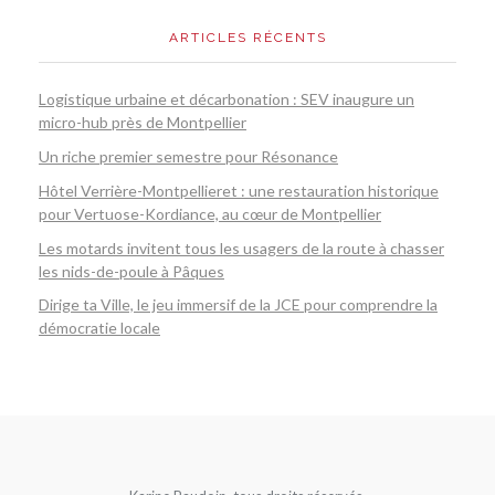
ARTICLES RÉCENTS
Logistique urbaine et décarbonation : SEV inaugure un
micro-hub près de Montpellier
Un riche premier semestre pour Résonance
Hôtel Verrière-Montpellieret : une restauration historique
pour Vertuose-Kordiance, au cœur de Montpellier
Les motards invitent tous les usagers de la route à chasser
les nids-de-poule à Pâques
Dirige ta Ville, le jeu immersif de la JCE pour comprendre la
démocratie locale