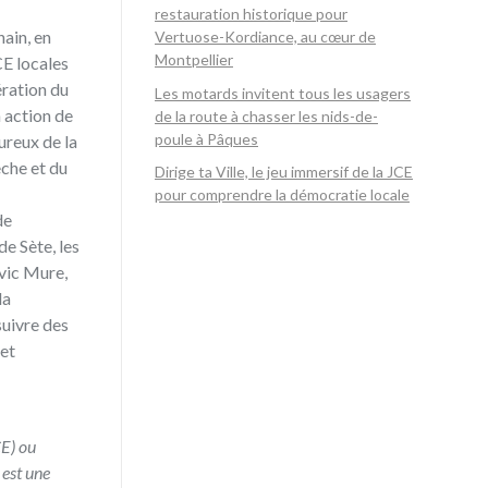
restauration historique pour
ain, en
Vertuose-Kordiance, au cœur de
Montpellier
CE locales
ération du
Les motards invitent tous les usagers
n action de
de la route à chasser les nids-de-
poule à Pâques
ureux de la
êche et du
Dirige ta Ville, le jeu immersif de la JCE
pour comprendre la démocratie locale
de
e Sète, les
ovic Mure,
la
suivre des
 et
E) ou
 est une