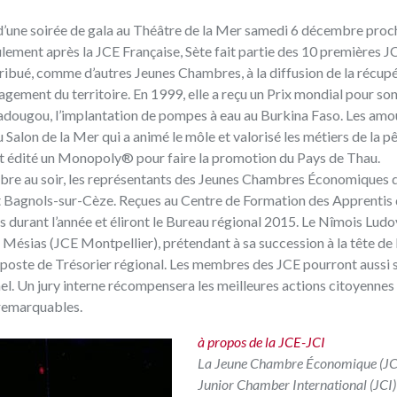
 d’une soirée de gala au Théâtre de la Mer samedi 6 décembre proch
lement après la JCE Française, Sète fait partie des 10 premières J
tribué, comme d’autres Jeunes Chambres, à la diffusion de la récup
nagement du territoire. En 1999, elle a reçu un Prix mondial pour so
dougou, l’implantation de pompes à eau au Burkina Faso. Les amo
Salon de la Mer qui a animé le môle et valorisé les métiers de la p
 et édité un Monopoly® pour faire la promotion du Pays de Thau.
embre au soir, les représentants des Jeunes Chambres Économiques 
 Bagnols-sur-Cèze. Reçues au Centre de Formation des Apprentis d
s durant l’année et éliront le Bureau régional 2015. Le Nîmois Lud
 Mésias (JCE Montpellier), prétendant à sa succession à la tête de 
 poste de Trésorier régional. Les membres des JCE pourront aussi 
. Un jury interne récompensera les meilleures actions citoyennes
 remarquables.
à propos de la JCE-JCI
La Jeune Chambre Économique (JC
Junior Chamber International (JCI)