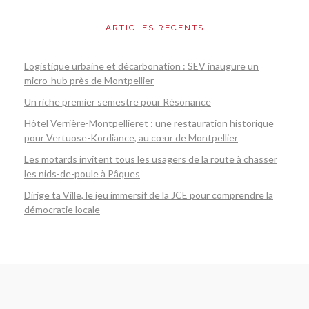
ARTICLES RÉCENTS
Logistique urbaine et décarbonation : SEV inaugure un
micro-hub près de Montpellier
Un riche premier semestre pour Résonance
Hôtel Verrière-Montpellieret : une restauration historique
pour Vertuose-Kordiance, au cœur de Montpellier
Les motards invitent tous les usagers de la route à chasser
les nids-de-poule à Pâques
Dirige ta Ville, le jeu immersif de la JCE pour comprendre la
démocratie locale