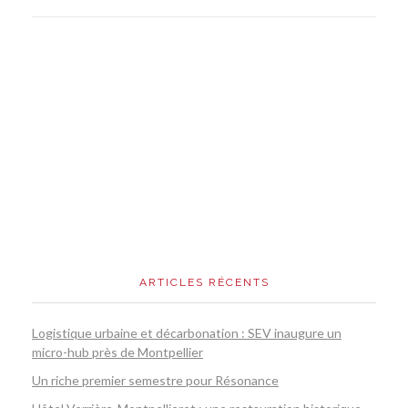
ARTICLES RÉCENTS
Logistique urbaine et décarbonation : SEV inaugure un
micro-hub près de Montpellier
Un riche premier semestre pour Résonance