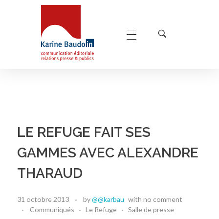
Karine Baudoin Relations Presse Montpellier
Relations presse et publics, communication éditoriale
LE REFUGE FAIT SES
GAMMES AVEC ALEXANDRE
THARAUD
31 octobre 2013
by
@@karbau
with
no comment
Communiqués
Le Refuge
Salle de presse