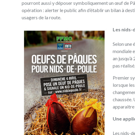
pourront aussi y déposer symboliquement un œuf de Pâqu
opération : alerter le public afin d’établir un bilan à de
usagers de la route.
Les nids-
Selon une 
mondiale en
an jusqu’à 
pas réalis
Premier sy
lorsque les
changement
chaussée. 
apparaitre
Une appli
Les nids-d