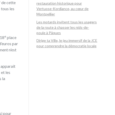
 de cette
restauration historique pour
 tous les
Vertuose-Kordiance, au cœur de
Montpellier
Les motards invitent tous les usagers
de la route à chasser les nids-de-
poule à Pâques
e
 18
place
Dirige ta Ville, le jeu immersif de la JCE
 d’euros par
pour comprendre la démocratie locale
ment n’est
 apparait
 et les
 la
si pour