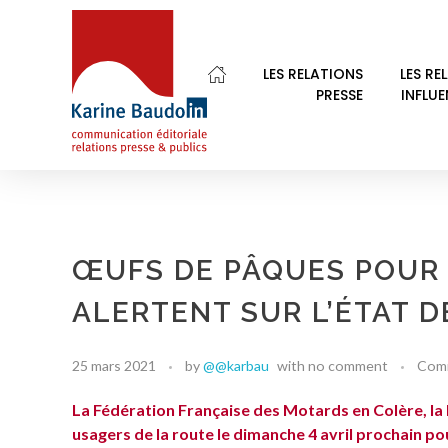
LES RELATIONS
LES RE
PRESSE
INFLU
Karine Baudoin Relations Presse Montpellier
Relations presse et publics, communication éditoriale
ŒUFS DE PÂQUES POUR 
ALERTENT SUR L’ÉTAT 
25 mars 2021
by
@@karbau
with
no comment
Com
La Fédération Française des Motards en Colère, la
usagers de la route le dimanche 4 avril prochain pou