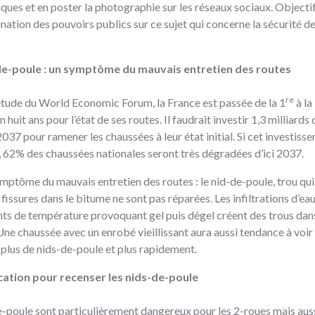
es et en poster la photographie sur les réseaux sociaux. Objectif
stination des pouvoirs publics sur ce sujet qui concerne la sécurité de
de-poule : un symptôme du mauvais entretien des routes
re
étude du World Economic Forum, la France est passée de la 1
à la
 huit ans pour l’état de ses routes. Il faudrait investir 1,3 milliards
2037 pour ramener les chaussées à leur état initial. Si cet investisse
é, 62% des chaussées nationales seront très dégradées d’ici 2037.
mptôme du mauvais entretien des routes : le nid-de-poule, trou qui
 fissures dans le bitume ne sont pas réparées. Les infiltrations d’eau
s de température provoquant gel puis dégel créent des trous dans
Une chaussée avec un enrobé vieillissant aura aussi tendance à voir
 plus de nids-de-poule et plus rapidement.
cation pour recenser les nids-de-poule
e-poule sont particulièrement dangereux pour les 2-roues mais aus