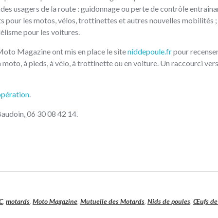
 des usagers de la route : guidonnage ou perte de contrôle entraîna
s pour les motos, vélos, trottinettes et autres nouvelles mobilités ;
élisme pour les voitures.
Moto Magazine ont mis en place le site
niddepoule.fr
pour recenser
 moto, à pieds, à vélo, à trottinette ou en voiture. Un raccourci vers 
opération
.
Baudoin, 06 30 08 42 14.
C
,
motards
,
Moto Magazine
,
Mutuelle des Motards
,
Nids de poules
,
Œufs de