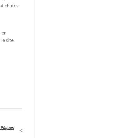
nt chutes
 en
le site
 Pâques