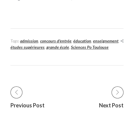
Tags:
admission
,
concours d'entrée
,
éducation
,
enseignement
,
études supérieures
,
grande école
,
Sciences Po Toulouse
Previous Post
Next Post