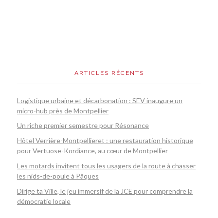
ARTICLES RÉCENTS
Logistique urbaine et décarbonation : SEV inaugure un
micro-hub près de Montpellier
Un riche premier semestre pour Résonance
Hôtel Verrière-Montpellieret : une restauration historique
pour Vertuose-Kordiance, au cœur de Montpellier
Les motards invitent tous les usagers de la route à chasser
les nids-de-poule à Pâques
Dirige ta Ville, le jeu immersif de la JCE pour comprendre la
démocratie locale