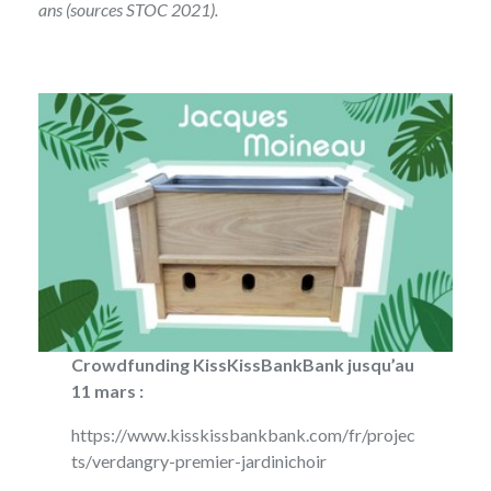
ans (sources
STOC
2021).
Crowdfunding KissKissBankBank jusqu’au
11 mars :
https://www.kisskissbankbank.com/fr/projec
ts/verdangry-premier-jardinichoir