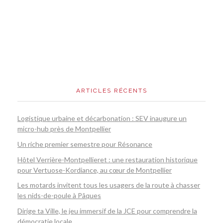
ARTICLES RÉCENTS
Logistique urbaine et décarbonation : SEV inaugure un
micro-hub près de Montpellier
Un riche premier semestre pour Résonance
Hôtel Verrière-Montpellieret : une restauration historique
pour Vertuose-Kordiance, au cœur de Montpellier
Les motards invitent tous les usagers de la route à chasser
les nids-de-poule à Pâques
Dirige ta Ville, le jeu immersif de la JCE pour comprendre la
démocratie locale