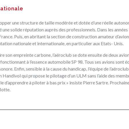
nationale
opper une structure de taille modérée et dotée d’une réelle autono
lé une solide réputation auprès des professionnels. Dans les années 8
rance. Puis, en abritant la section de construction amateur d’avion
tation nationale et internationale, en particulier aux Etats- Unis.
uire son empreinte carbone, l’aéroclub se dote ensuite de deux avio
 fonctionnant à l’essence automobile SP 98. Tous ses avions sont é
nore. Enfin, sensible à la cause du handicap, l’équipe de l’aéroclu
n Handivol
qui propose le pilotage d’un ULM sans l’aide des memb
le d’apprendre à piloter à bas prix » insiste Pierre Sartre. Prochain
lotte.