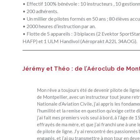
• Effectif 100% bénévole : 10 instructeurs , 10 gestionn
• 200 adhérents.
• Un millier de pilotes formés en 50 ans ; 80 élèves accu
• 2000 heures d’instruction par an.
•
Flotte de 5 appareils
: 3 biplaces (2 Evektor SportSt
HAFP) et 1 ULM Handivol (Aéroprakt A22L 34AOG).
Jérémy et Théo : de l’Aéroclub de Mont
Mon rêve a toujours été de devenir pilote de ligne.
de Montpellier, avec un instructeur tout jeune retr
Nationale d’Aviation Civile, j’ai appris les fondame
l’humilité et la remise en question qu’exige cette di
j’ai fait mes premiers vols seul à bord, à l’âge de 1
effrayés de ma mère, et que j’ai franchi une à une l
de pilote de ligne. J’y ai rencontré des passionnés 
engagés, et j’ai pu transmettre à mon tour en dev