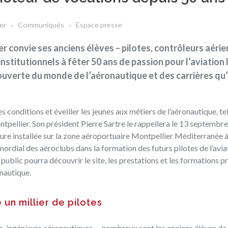
er
Communiqués
Espace presse
r convie ses anciens élèves – pilotes, contrôleurs aérie
nstitutionnels à fêter 50 ans de passion pour l’aviation 
écouverte du monde de l’aéronautique et des carrières qu’
onditions et éveiller les jeunes aux métiers de l’aéronautique, tell
tpellier.
Son président Pierre Sartre le rappellera le 13 septembr
ucture installée sur la zone aéroportuaire Montpellier Méditerranée
ordial des aéroclubs dans la formation des futurs pilotes de l’aviat
 public pourra découvrir le site, les prestations et les formations 
onautique.
un millier de pilotes
iens, ingénieurs aéronautiques…, nombreux sont les anciens élèves de