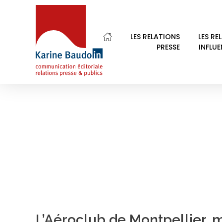
Home
contrôleurs aériens
LES RELATIONS
LES RE
PRESSE
INFLU
POSTS TAGGED: C
Karine Baudoin Relations Presse Montpellier
Relations presse et publics, communication éditoriale
L’Aéroclub de Montpellier, 