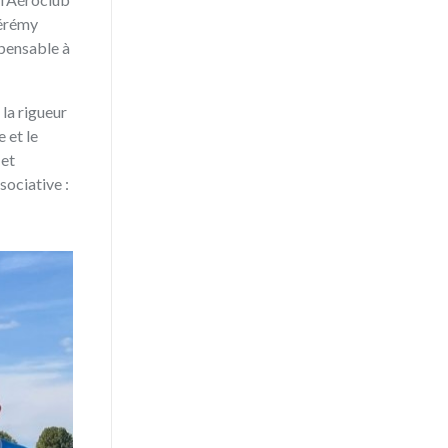
Jérémy
spensable à
 la rigueur
 et le
 et
sociative :