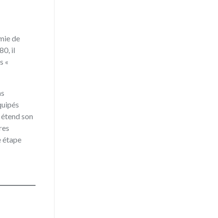
mie de
0, il
s «
ns
quipés
b étend son
res
e étape