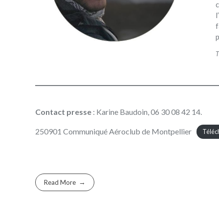
c
l
f
p
T
Contact presse
: Karine Baudoin, 06 30 08 42 14.
250901 Communiqué Aéroclub de Montpellier
Téléc
Read More