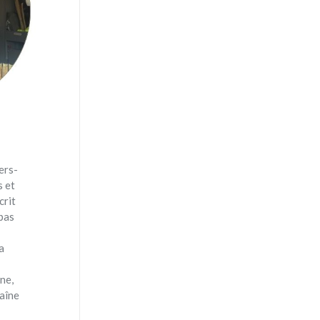
ers-
s et
crit
 pas
a
ne,
haîne