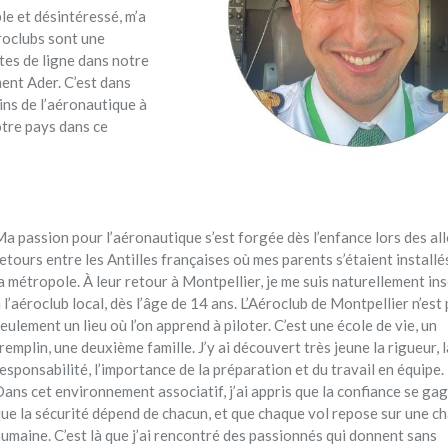
le et désintéressé, m’a
roclubs sont une
tes de ligne dans notre
ment Ader. C’est dans
ins de l’aéronautique à
otre pays dans ce
a passion pour l’aéronautique s’est forgée dès l’enfance lors des all
etours entre les Antilles françaises où mes parents s’étaient installé
a métropole. À leur retour à Montpellier, je me suis naturellement ins
 l’aéroclub local, dès l’âge de 14 ans. L’Aéroclub de Montpellier n’est
eulement un lieu où l’on apprend à piloter. C’est une école de vie, un
remplin, une deuxième famille. J’y ai découvert très jeune la rigueur, l
esponsabilité, l’importance de la préparation et du travail en équipe.
ans cet environnement associatif, j’ai appris que la confiance se gag
ue la sécurité dépend de chacun, et que chaque vol repose sur une c
umaine. C’est là que j’ai rencontré des passionnés qui donnent sans