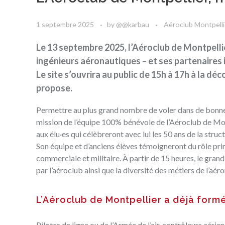
1 septembre 2025
by
@@karbau
Aéroclub Montpelli
Le 13 septembre 2025, l’Aéroclub de Montpellie
ingénieurs aéronautiques – et ses partenaires i
Le site s’ouvrira au public de 15h à 17h à la d
propose.
Permettre au plus grand nombre de voler dans de bonnes c
mission de l’équipe 100% bénévole de
l’Aéroclub de Mon
aux élu·es qui célèbreront avec lui les 50 ans de la str
Son équipe et d’anciens élèves témoigneront du rôle prim
commerciale et militaire. À partir de 15 heures, le grand
par l’aéroclub ainsi que la diversité des métiers de l’aér
L’Aéroclub de Montpellier a déjà formé 
Pilotes de ligne ou de l’Armée de l’air, contrôleurs aér