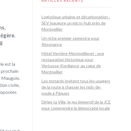
ARTICLES RÉCENTS
Logistique urbaine et décarbonation :
SEV inaugure un micro-hub près de
ns,
Montpellier
légère.
Un riche premier semestre pour
il
Résonance
Hôtel Verrière-Montpellieret : une
restauration historique pour
e est la
Vertuose-Kordiance, au cœur de
e prochain
Montpellier
 à Mauguio.
Les motards invitent tous les usagers
ion civile,
de la route à chasser les nids-de-
proposées
poule à Pâques
Dirige ta Ville, le jeu immersif de la JCE
pour comprendre la démocratie locale
 l’Aéroclub