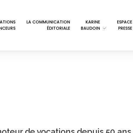
LATIONS
LA COMMUNICATION
KARINE
ESPACE
ENCEURS
ÉDITORIALE
BAUDOIN
PRESSE
ONTRÔLEURS AÉRIENS
moteur de vocations depuis 50 ans