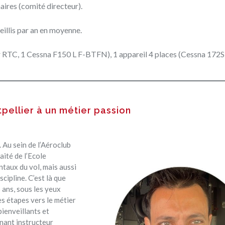
aires (comité directeur).
eillis par an en moyenne.
ar RTC, 1 Cessna F150 L F-BTFN), 1 appareil 4 places (Cessna 172S
pellier à un métier passion
 Au sein de l’Aéroclub
aité de l’Ecole
ntaux du vol, mais aussi
scipline. C’est là que
5 ans, sous les yeux
es étapes vers le métier
bienveillants et
enant instructeur