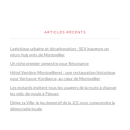
ARTICLES RÉCENTS
Logistique urbaine et décarbonation : SEV inaugure un
micro-hub près de Montpellier
Un riche premier semestre pour Résonance
Hôtel Verrière-Montpellieret : une restauration historique
pour Vertuose-Kordiance, au cœur de Montpellier
Les motards invitent tous les usagers de la route à chasser
les nids-de-poule à Pâques
Dirige ta Ville, le jeu immersif de la JCE pour comprendre la
démocratie locale