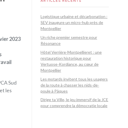
ARTICLES RÉCENTS
Logistique urbaine et décarbonation :
SEV inaugure un micro-hub près de
Montpellier
Un riche premier semestre pour
vier 2023
Résonance
Hôtel Verrière-Montpellieret : une
s
restauration historique pour
avail
Vertuose-Kordiance, au cœur de
Montpellier
Les motards invitent tous les usagers
CA Sud
de la route à chasser les nids-de-
et les
poule à Pâques
Dirige ta Ville, le jeu immersif de la JCE
pour comprendre la démocratie locale