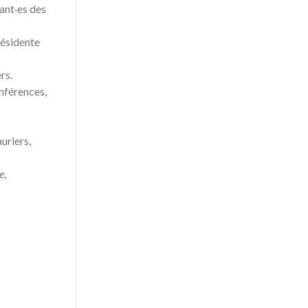
ant·es des
résidente
rs.
onférences,
uriers,
e
,