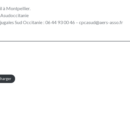
l à Montpellier.
CAsudoccitanie
jugales Sud Occitanie : 06 44 93 00 46 – cpcasud@aers-asso.fr
charger