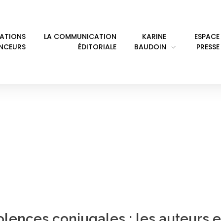
LATIONS
LA COMMUNICATION
KARINE
ESPACE
ENCEURS
ÉDITORIALE
BAUDOIN
PRESSE
ROIT
olences conjugales : les auteurs 