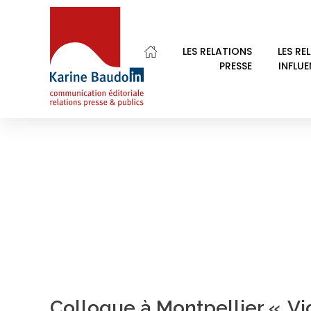
Home
Droit
LES RELATIONS
LES RE
PRESSE
INFLU
POSTS TAGGED: D
Karine Baudoin Relations Presse Montpellier
Relations presse et publics, communication éditoriale
Colloque à Montpellier « Vi