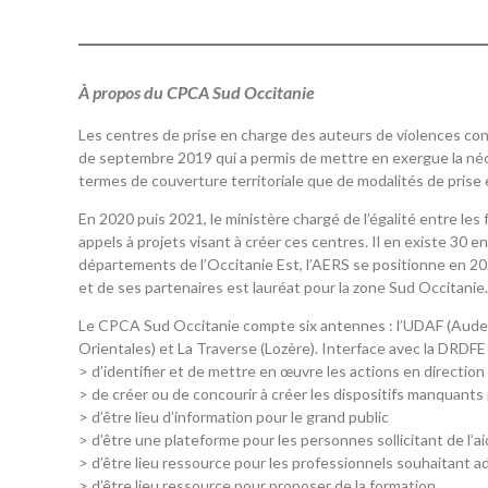
À propos du CPCA Sud Occitanie
Les centres de prise en charge des auteurs de violences con
de septembre 2019 qui a permis de mettre en exergue la néce
termes de couverture territoriale que de modalités de prise 
En 2020 puis 2021, le ministère chargé de l’égalité entre les
appels à projets visant à créer ces centres. Il en existe 30 e
départements de l’Occitanie Est, l’AERS se positionne en 20
et de ses partenaires est lauréat pour la zone Sud Occitanie.
Le CPCA Sud Occitanie compte six antennes : l’UDAF (Aude), L
Orientales) et La Traverse (Lozère). Interface avec la DRDFE 
> d’identifier et de mettre en œuvre les actions en direction
> de créer ou de concourir à créer les dispositifs manquants
> d’être lieu d’information pour le grand public
> d’être une plateforme pour les personnes sollicitant de l’a
> d’être lieu ressource pour les professionnels souhaitant a
> d’être lieu ressource pour proposer de la formation