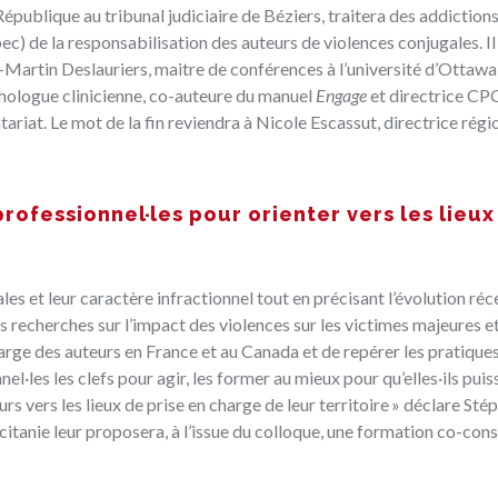
épublique au tribunal judiciaire de Béziers, traitera des addictions
ec) de la responsabilisation des auteurs de violences conjugales. Il
-Martin Deslauriers, maitre de conférences à l’université d’Ottawa
ychologue clinicienne, co-auteure du manuel
Engage
et directrice C
tariat. Le mot de la fin reviendra à Nicole Escassut, directrice régi
rofessionnel·les pour orienter vers les lieux
es et leur caractère infractionnel tout en précisant l’évolution réc
les recherches sur l’impact des violences sur les victimes majeures e
charge des auteurs en France et au Canada et de repérer les pratiques
·les les clefs pour agir, les former au mieux pour qu’elles·ils puis
urs vers les lieux de prise en charge de leur territoire » déclare Sté
nie leur proposera, à l’issue du colloque, une formation co-cons