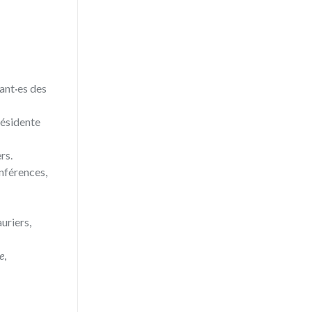
ant·es des
résidente
rs.
onférences,
uriers,
e
,