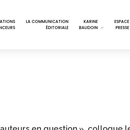
LATIONS
LA COMMUNICATION
KARINE
ESPACE
ENCEURS
ÉDITORIALE
BAUDOIN
PRESSE
GALITÉ FEMMES HOMM
 auteurs en question », colloque l