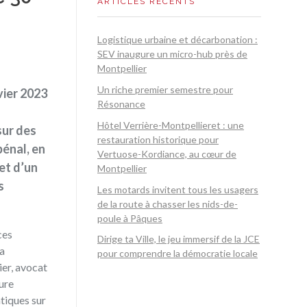
ARTICLES RÉCENTS
Logistique urbaine et décarbonation :
SEV inaugure un micro-hub près de
Montpellier
Un riche premier semestre pour
vier 2023
Résonance
Hôtel Verrière-Montpellieret : une
sur des
restauration historique pour
énal, en
Vertuose-Kordiance, au cœur de
 et d’un
Montpellier
s
Les motards invitent tous les usagers
de la route à chasser les nids-de-
poule à Pâques
ces
Dirige ta Ville, le jeu immersif de la JCE
la
pour comprendre la démocratie locale
ier, avocat
eure
tiques sur