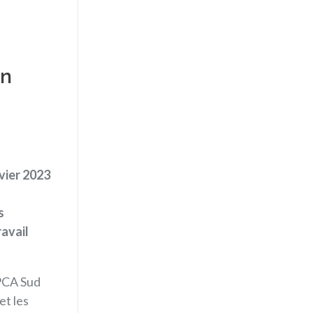
en
vier 2023
s
avail
CA Sud
et les