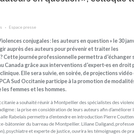
s
Espace presse
olences conjugales : les auteurs en question » le 30 jan
r auprès des auteurs pour prévenir et traiter les
 ? Cette journée professionnelle permettra d’échanger 
 Canada grâce aux interventions d’expert·es en droit p
clinique. Elle sera suivie, en soirée, de projections vidéo
CPCA Sud Occitanie participe à la promotion de modalité
re les femmes et les hommes.
ccitanie
a souhaité réunir à Montpellier des spécialistes des violen
gme : la prise en considération de leurs auteurs afin d’améliorer 
salle Rabelais permettra d’entendre en introduction Pierre Coutten
vice-bâtonnier du barreau de Montpellier. Liliane Daligand, profess
), psychiatre et experte de justice, ouvrira les témoignages de pra