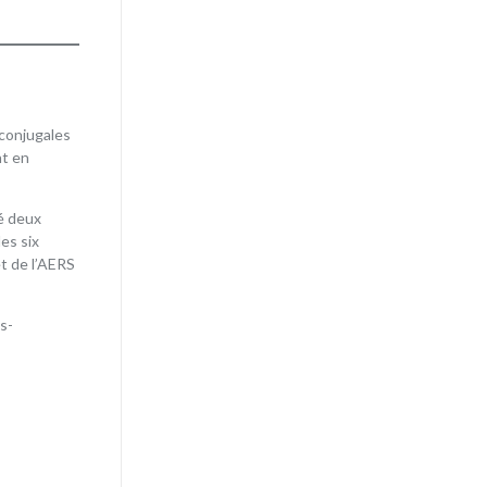
 conjugales
nt en
ié deux
es six
t de l’AERS
s-