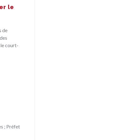
er le
s de
 des
le court-
s ; Préfet