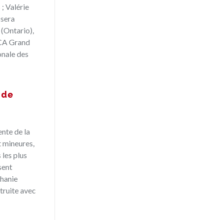
 ; Valérie
 sera
 (Ontario),
PCA Grand
onale des
 de
ente de la
t mineures,
 les plus
sent
phanie
truite avec