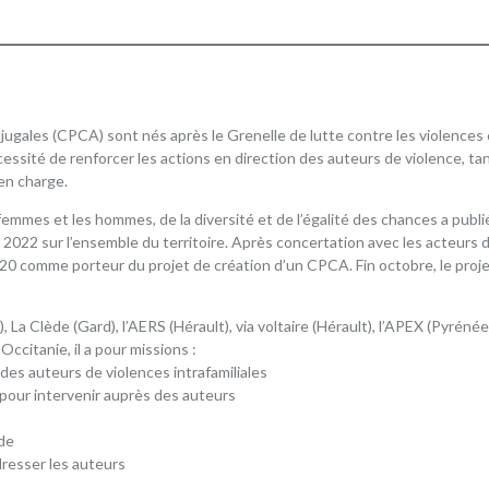
jugales (CPCA) sont nés après le Grenelle de lutte contre les violences
ssité de renforcer les actions en direction des auteurs de violence, ta
en charge.
 femmes et les hommes, de la diversité et de l’égalité des chances a publ
n 2022 sur l’ensemble du territoire. Après concertation avec les acteurs d
20 comme porteur du projet de création d’un CPCA. Fin octobre, le proje
a Clède (Gard), l’AERS (Hérault), via voltaire (Hérault), l’APEX (Pyrénée
Occitanie, il a pour
missions :
 des auteurs de violences intrafamiliales
 pour intervenir auprès des auteurs
ide
dresser les auteurs