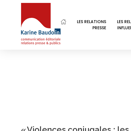
Home
égalité femmes hommes
LES RELATIONS
LES RE
PRESSE
INFLU
POSTS TAGGED: É
Karine Baudoin Relations Presse Montpellier
Relations presse et publics, communication éditoriale
« Violences conjugales : les