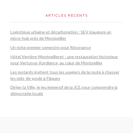
ARTICLES RÉCENTS
Logistique urbaine et décarbonation : SEV inaugure un
micro-hub près de Montpellier
Un riche premier semestre pour Résonance
Hôtel Verrière-Montpellieret : une restauration historique
pour Vertuose-Kordiance, au cœur de Montpellier
Les motards invitent tous les usagers de la route à chasser
les nids-de-poule à Pâques
Dirige ta Ville, le jeu immersif de la JCE pour comprendre la
démocratie locale