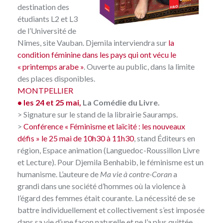
destination des
étudiants L2 et L3
de l’Université de
Nîmes, site Vauban. Djemila interviendra sur
la
condition féminine dans les pays qui ont vécu le
« printemps arabe »
. Ouverte au public, dans la limite
des places disponibles.
MONTPELLIER
• les 24 et 25 mai
,
La Comédie du Livre.
> Signature sur le stand de la librairie Sauramps.
>
Conférence « Féminisme et laïcité : les nouveaux
défis » le 25 mai de 10h30 à 11h30
, stand Éditeurs en
région, Espace animation (Languedoc-Roussillon Livre
et Lecture). Pour Djemila Benhabib, le féminisme est un
humanisme. L’auteure de
Ma vie à contre-Coran
a
grandi dans une société d’hommes où la violence à
l’égard des femmes était courante. La nécessité de se
battre individuellement et collectivement s’est imposée
dans sa vie d’une façon naturelle et ne l’a plus quittée.