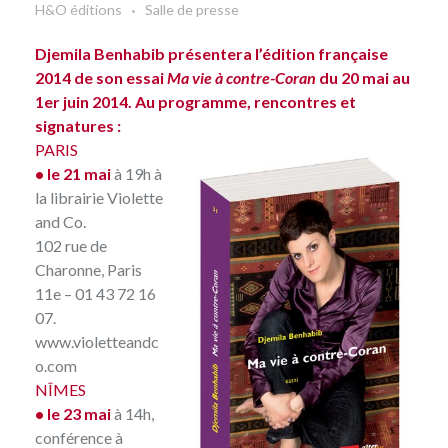
H&O éditions
Salle de presse
Djemila Benhabib présentera l’édition française
2014 de son essai
Ma vie à contre-Coran
du 20 mai au
1er juin 2014. Au programme, rencontres et
signatures :
PARIS
• le 21 mai
à 19h à
la librairie
Violette
and Co
.
102 rue de
Charonne, Paris
11e – 01 43 72 16
07.
www.violetteandc
o.com
NÎMES
• le 23 mai
à 14h,
conférence
à