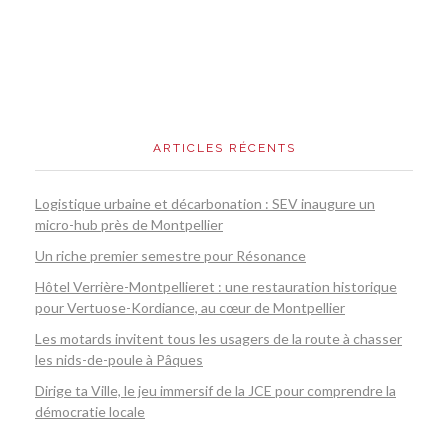
ARTICLES RÉCENTS
Logistique urbaine et décarbonation : SEV inaugure un
micro-hub près de Montpellier
Un riche premier semestre pour Résonance
Hôtel Verrière-Montpellieret : une restauration historique
pour Vertuose-Kordiance, au cœur de Montpellier
Les motards invitent tous les usagers de la route à chasser
les nids-de-poule à Pâques
Dirige ta Ville, le jeu immersif de la JCE pour comprendre la
démocratie locale