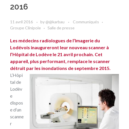
2016
11 avril 2016
by
@@karbau
Communiqués
Groupe Clinipole
Salle de presse
Les médecins radiologues de l’Imagerie du
Lodévois inaugureront leur nouveau scanner à
l’Hôpital de Lodève le 21 avril prochain. Cet
appareil, plus performant, remplace le scanner
détruit par les inondations de septembre 2015.
L’Hôpi
tal de
Lodèv
e
dispos
e d’un
scanne
r