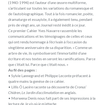
(1940-1994) est l’auteur d’une œuvre multiforme,
s’articulant sur toutes les variations du romanesque et
de l’autobiographique. Tout à la fois romancier, poète,
dramaturge et essayiste, il a également tenu, pendant
près de vingt ans, un
Journal
resté inédit à ce jour.
Ce premier Cahier Yves Navarre rassemble les
communications et les témoignages de celles et ceux
qui ont rendu hommage à l’écrivain à l’occasion du
vingtième anniversaire de sa disparition. « Comme un
arbre de vie, ils symboliseront l’immortalité d’une
écriture et nos textes en seront les ramifications. Parce
que c’était lui. Parce que c’était nous. »
Au fil des pages :
• Sylvie Lannegrand et Philippe Leconte préfacent à
quatre mains la genèse de ce cahier.
• Lillis Ó Laoire raconte sa découverte de
Cronus’
Chidren
,
Le Jardin d’acclimatation
en anglais.
• Morwena Denis nous fait part de ses impressions à la
lecture de
Je vis où je m’attache
.