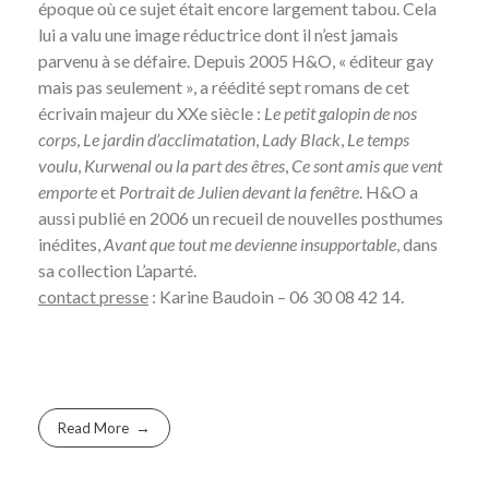
époque où ce sujet était encore largement tabou. Cela
lui a valu une image réductrice dont il n’est jamais
parvenu à se défaire. Depuis 2005 H&O, « éditeur gay
mais pas seulement », a réédité sept romans de cet
écrivain majeur du XXe siècle :
Le petit galopin de nos
corps
,
Le jardin d’acclimatation
,
Lady Black
,
Le temps
voulu
,
Kurwenal ou la part des êtres
,
Ce sont amis que vent
emporte
et
Portrait de Julien devant la fenêtre
. H&O a
aussi publié en 2006 un recueil de nouvelles posthumes
inédites,
Avant que tout me devienne insupportable
, dans
sa collection L’aparté.
contact presse
:
Karine Baudoin
– 06 30 08 42 14.
Read More