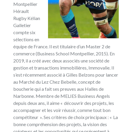
Montpellier
Hérault
Rugby Kélian
Galletier
compte six
sélections en
équipe de France. Il est titulaire d’un Master 2 de
commerce (Business School Montpellier, 2015). En
2019, il a créé avec deux associés une société de
gestion et transactions immobilières, Immovalie. Il
s’est récemment associé à Gilles Belzons pour lancer
au Marché du Lez Chez Bebelle, concept de
boucherie qui a fait ses preuves aux Halles de
Narbonne. Membre de MELIES Business Angels
depuis deux ans, il aime « découvrir des projets, les
accompagner et les voir réussir, comme tout bon
compétiteur ». Ses critères de choix principaux : « La
bonne compréhension des projets, la vision des
créateurs et les opportunités qui se présentent à