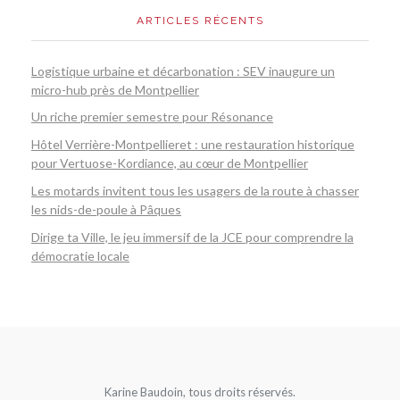
ARTICLES RÉCENTS
Logistique urbaine et décarbonation : SEV inaugure un
micro-hub près de Montpellier
Un riche premier semestre pour Résonance
Hôtel Verrière-Montpellieret : une restauration historique
pour Vertuose-Kordiance, au cœur de Montpellier
Les motards invitent tous les usagers de la route à chasser
les nids-de-poule à Pâques
Dirige ta Ville, le jeu immersif de la JCE pour comprendre la
démocratie locale
Karine Baudoin, tous droits réservés.