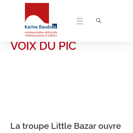
Home
Les voix du pic
POSTS TAGGED: LES
Karine Baudoin Relations Presse Montpellier
Relations presse et publics, communication éditoriale
VOIX DU PIC
La troupe Little Bazar ouvre