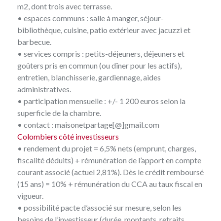
m2, dont trois avec terrasse.
• espaces communs : salle à manger, séjour-
bibliothèque, cuisine, patio extérieur avec jacuzzi et
barbecue.
• services compris : petits-déjeuners, déjeuners et
goûters pris en commun (ou dîner pour les actifs),
entretien, blanchisserie, gardiennage, aides
administratives.
• participation mensuelle : +/- 1 200 euros selon la
superficie de la chambre.
• contact :
maisonetpartage[@]gmail.com
Colombiers côté investisseurs
• rendement du projet = 6,5% nets (emprunt, charges,
fiscalité déduits) + rémunération de l’apport en compte
courant associé (actuel 2,81%). Dès le crédit remboursé
(15 ans) = 10% + rémunération du CCA au taux fiscal en
vigueur.
• possibilité pacte d’associé sur mesure, selon les
besoins de l’investisseur (durée, montants, retraits,