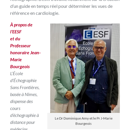
d’un guide en temps réel pour déterminer les vues de
référence en cardiologie.
À propos de
l’EESF
et du
Professeur
honoraire Jean-
Marie
Bourgeois
L’École
d’Échographie
Sans Frontières
,
basée à Nîmes,
dispense des
cours
d’échographie à
Le Dr Dominique Amy et le Pr J-Marie
distance pour
Bourgeois
médecins