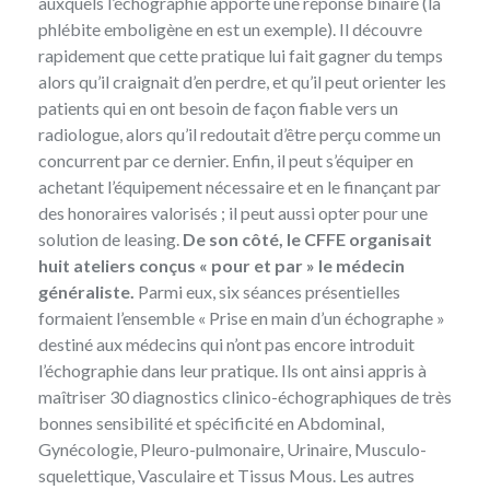
auxquels l’échographie apporte une réponse binaire (la
phlébite emboligène en est un exemple). Il découvre
rapidement que cette pratique lui fait gagner du temps
alors qu’il craignait d’en perdre, et qu’il peut orienter les
patients qui en ont besoin de façon fiable vers un
radiologue, alors qu’il redoutait d’être perçu comme un
concurrent par ce dernier. Enfin, il peut s’équiper en
achetant l’équipement nécessaire et en le finançant par
des honoraires valorisés ; il peut aussi opter pour une
solution de leasing.
De son côté, le CFFE organisait
huit ateliers
conçus « pour et par » le médecin
généraliste.
Parmi eux, six séances présentielles
formaient l’ensemble « Prise en main d’un échographe »
destiné aux médecins qui n’ont pas encore introduit
l’échographie dans leur pratique. Ils ont ainsi appris à
maîtriser 30 diagnostics clinico-échographiques de très
bonnes sensibilité et spécificité en Abdominal,
Gynécologie, Pleuro-pulmonaire, Urinaire, Musculo-
squelettique, Vasculaire et Tissus Mous. Les autres