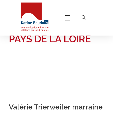
Home
Pays de la Loire
POSTS TAGGED:
Karine Baudoin Relations Presse Montpellier
Relations presse et publics, communication éditoriale
PAYS DE LA LOIRE
Valérie Trierweiler marraine