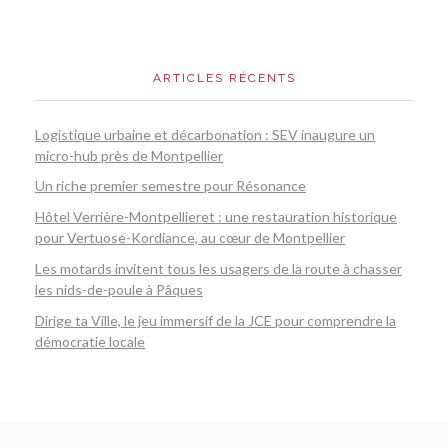
ARTICLES RÉCENTS
Logistique urbaine et décarbonation : SEV inaugure un
micro-hub près de Montpellier
Un riche premier semestre pour Résonance
Hôtel Verrière-Montpellieret : une restauration historique
pour Vertuose-Kordiance, au cœur de Montpellier
Les motards invitent tous les usagers de la route à chasser
les nids-de-poule à Pâques
Dirige ta Ville, le jeu immersif de la JCE pour comprendre la
démocratie locale