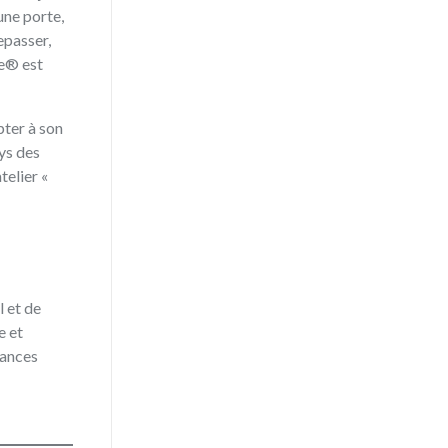
une porte,
epasser,
te® est
pter à son
ys des
telier «
l et de
e et
rances