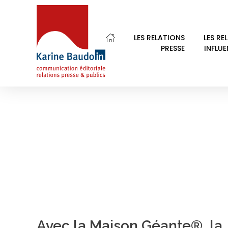
Home
Polygone
LES RELATIONS
LES RE
PRESSE
INFLU
POSTS TAGGED: P
Karine Baudoin Relations Presse Montpellier
Relations presse et publics, communication éditoriale
Avec la Maison Géante®, la 