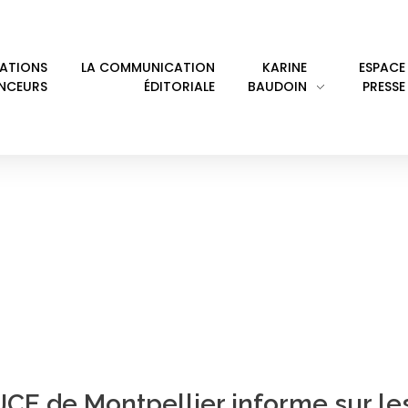
LATIONS
LA COMMUNICATION
KARINE
ESPACE
ENCEURS
ÉDITORIALE
BAUDOIN
PRESSE
OLYGONE
JCE de Montpellier informe sur le