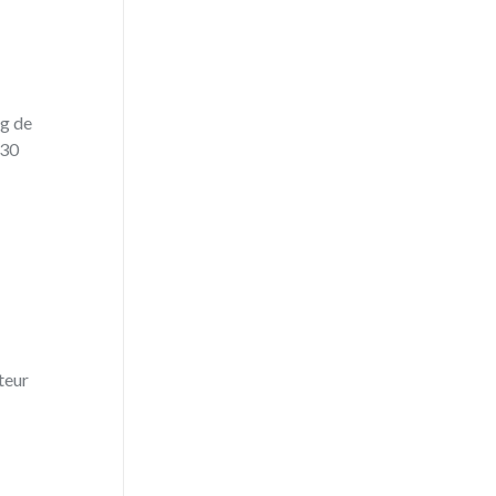
ng de
 30
teur