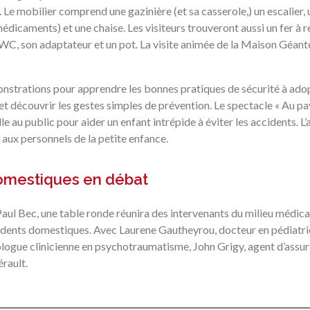
. Le mobilier comprend une gazinière (et sa casserole,) un escalier, 
médicaments) et une chaise. Les visiteurs trouveront aussi un fer à r
 WC, son adaptateur et un pot. La visite animée de la Maison Géan
onstrations pour apprendre les bonnes pratiques de sécurité à ado
et découvrir les gestes simples de prévention. Le spectacle « Au pa
 au public pour aider un enfant intrépide à éviter les accidents. L’a
 aux personnels de la petite enfance.
domestiques en débat
Paul Bec, une table ronde réunira des intervenants du milieu médica
idents domestiques. Avec Laurene Gautheyrou, docteur en pédiatri
logue clinicienne en psychotraumatisme, John Grigy, agent d’assu
rault.