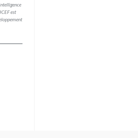
intelligence
 JCEF est
éveloppement