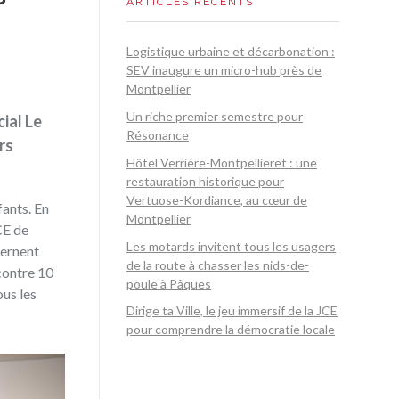
ARTICLES RÉCENTS
Logistique urbaine et décarbonation :
SEV inaugure un micro-hub près de
Montpellier
Un riche premier semestre pour
ial Le
Résonance
rs
Hôtel Verrière-Montpellieret : une
restauration historique pour
Vertuose-Kordiance, au cœur de
fants. En
Montpellier
CE de
Les motards invitent tous les usagers
cernent
de la route à chasser les nids-de-
contre 10
poule à Pâques
us les
Dirige ta Ville, le jeu immersif de la JCE
pour comprendre la démocratie locale