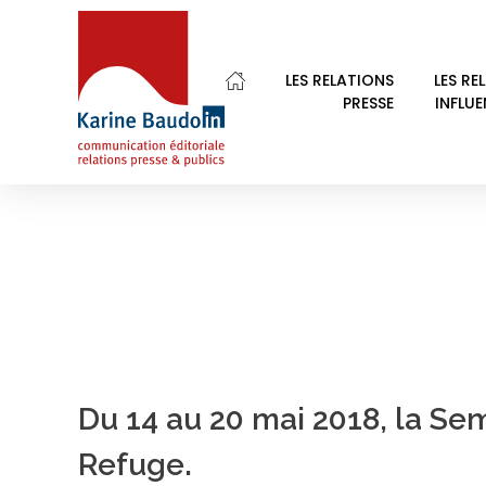
Home
Serge Hefez
LES RELATIONS
LES RE
PRESSE
INFLU
POSTS TAGGED: S
Karine Baudoin Relations Presse Montpellier
Relations presse et publics, communication éditoriale
Du 14 au 20 mai 2018, la Se
Refuge.