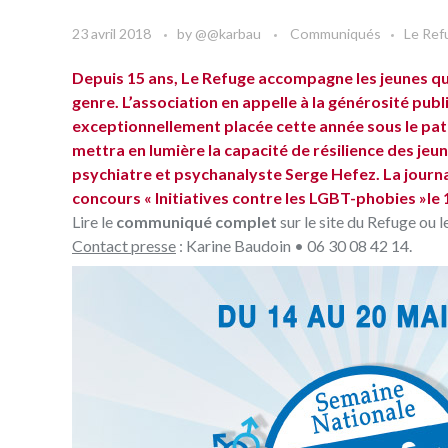
23 avril 2018
by
@@karbau
Communiqués
Le Ref
Depuis 15 ans, Le Refuge accompagne les jeunes que
genre. L’association en appelle à la générosité publ
exceptionnellement placée cette année sous le pat
mettra en lumière la capacité de résilience des je
psychiatre et psychanalyste Serge Hefez. La journa
concours « Initiatives contre les LGBT-phobies »le 1
Lire le
communiqué complet
sur le site du Refuge ou l
Contact presse
: Karine Baudoin • 06 30 08 42 14.