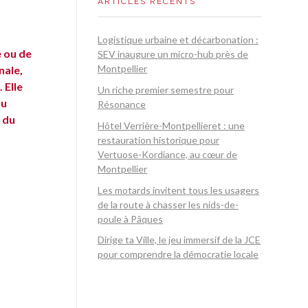
ARTICLES RÉCENTS
Logistique urbaine et décarbonation :
e ou de
SEV inaugure un micro-hub près de
Montpellier
nale,
 Elle
Un riche premier semestre pour
du
Résonance
 du
Hôtel Verrière-Montpellieret : une
restauration historique pour
Vertuose-Kordiance, au cœur de
Montpellier
Les motards invitent tous les usagers
de la route à chasser les nids-de-
poule à Pâques
Dirige ta Ville, le jeu immersif de la JCE
pour comprendre la démocratie locale