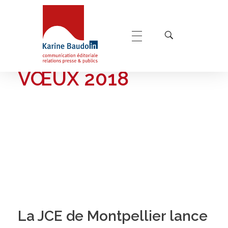
Home
vœux 2018
POSTS TAGGED:
Karine Baudoin Relations Presse Montpellier
Relations presse et publics, communication éditoriale
VŒUX 2018
La JCE de Montpellier lance