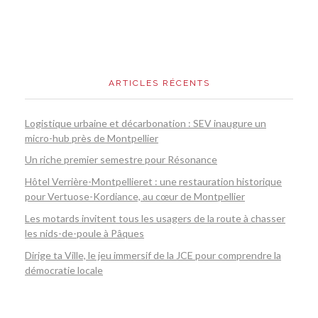
ARTICLES RÉCENTS
Logistique urbaine et décarbonation : SEV inaugure un
micro-hub près de Montpellier
Un riche premier semestre pour Résonance
Hôtel Verrière-Montpellieret : une restauration historique
pour Vertuose-Kordiance, au cœur de Montpellier
Les motards invitent tous les usagers de la route à chasser
les nids-de-poule à Pâques
Dirige ta Ville, le jeu immersif de la JCE pour comprendre la
démocratie locale