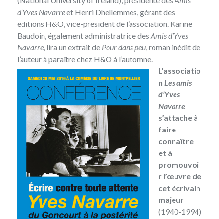
(National University of Ireland), présidente des
Amis
d’Yves Navarre
et Henri Dhellemmes, gérant des
éditions H&O, vice-président de l’association. Karine
Baudoin, également administratrice des
Amis d’Yves
Navarre
, lira un extrait de
Pour dans peu
, roman inédit de
l’auteur à paraître chez H&O à l’automne.
L’associatio
n
Les amis
d’Yves
Navarre
s’attache à
faire
connaître
et à
promouvoi
r l’œuvre de
cet écrivain
majeur
(1940-1994)