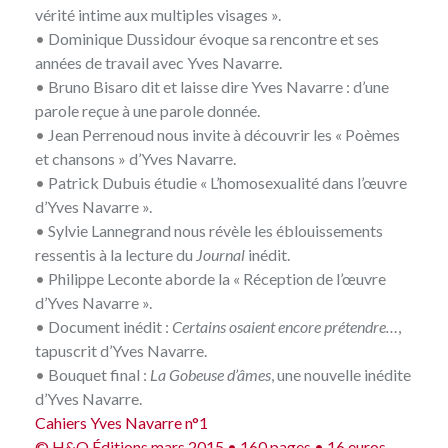
vérité intime aux multiples visages ».
• Dominique Dussidour évoque sa rencontre et ses
années de travail avec Yves Navarre.
• Bruno Bisaro dit et laisse dire Yves Navarre : d’une
parole reçue à une parole donnée.
• Jean Perrenoud nous invite à découvrir les « Poèmes
et chansons » d’Yves Navarre.
• Patrick Dubuis étudie « L’homosexualité dans l’œuvre
d’Yves Navarre ».
• Sylvie Lannegrand nous révèle les éblouissements
ressentis à la lecture du
Journal
inédit.
• Philippe Leconte aborde la « Réception de l’œuvre
d’Yves Navarre ».
• Document inédit :
Certains osaient encore prétendre…
,
tapuscrit d’Yves Navarre.
• Bouquet final :
La Gobeuse d’âmes
, une nouvelle inédite
d’Yves Navarre.
Cahiers Yves Navarre n°1
© H&O Éditions mars 2015 • 160 pages
•
16 euros.