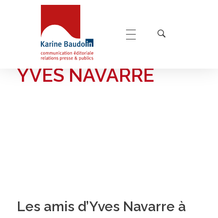
Home
Yves Navarre
POSTS TAGGED:
Karine Baudoin Relations Presse Montpellier
Relations presse et publics, communication éditoriale
YVES NAVARRE
Les amis d’Yves Navarre à