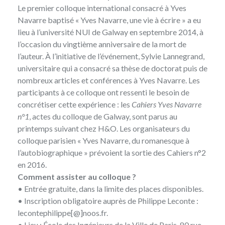
Le premier colloque international consacré à Yves
Navarre baptisé « Yves Navarre, une vie à écrire » a eu
lieu à l’université NUI de Galway en septembre 2014, à
l’occasion du vingtième anniversaire de la mort de
l’auteur. À l’initiative de l’événement, Sylvie Lannegrand,
universitaire qui a consacré sa thèse de doctorat puis de
nombreux articles et conférences à Yves Navarre. Les
participants à ce colloque ont ressenti le besoin de
concrétiser cette expérience : les
Cahiers Yves Navarre
n°1
, actes du colloque de Galway, sont parus au
printemps suivant chez H&O. Les organisateurs du
colloque parisien « Yves Navarre, du romanesque à
l’autobiographique » prévoient la sortie des Cahiers n°2
en 2016.
Comment assister au colloque ?
• Entrée gratuite, dans la limite des places disponibles.
• Inscription obligatoire auprès de Philippe Leconte :
lecontephilippe[@]noos.fr
.
• Lieu :
École des Ingénieurs de la Ville de Paris
, 80 rue