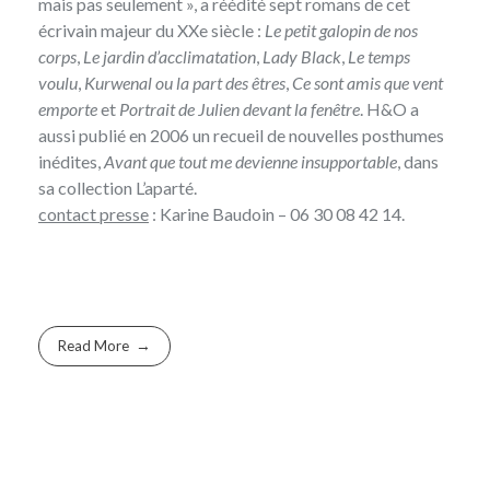
mais pas seulement », a réédité sept romans de cet
écrivain majeur du XXe siècle :
Le petit galopin de nos
corps
,
Le jardin d’acclimatation
,
Lady Black
,
Le temps
voulu
,
Kurwenal ou la part des êtres
,
Ce sont amis que vent
emporte
et
Portrait de Julien devant la fenêtre
. H&O a
aussi publié en 2006 un recueil de nouvelles posthumes
inédites,
Avant que tout me devienne insupportable
, dans
sa collection L’aparté.
contact presse
:
Karine Baudoin
– 06 30 08 42 14.
Read More