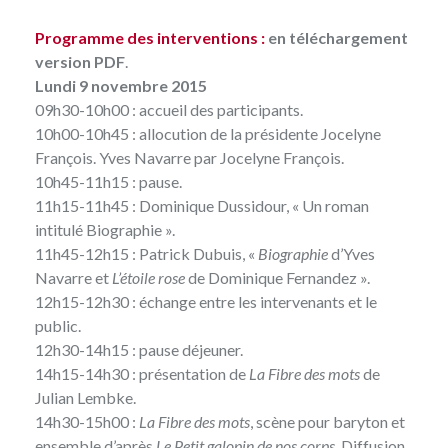
Programme des interventions :
en téléchargement
version PDF
.
Lundi 9 novembre 2015
09h30-10h00 : accueil des participants.
10h00-10h45 : allocution de la présidente Jocelyne
François. Yves Navarre par Jocelyne François.
10h45-11h15 : pause.
11h15-11h45 : Dominique Dussidour, « Un roman
intitulé Biographie ».
11h45-12h15 : Patrick Dubuis, «
Biographie
d’Yves
Navarre et
L’étoile rose
de Dominique Fernandez ».
12h15-12h30 : échange entre les intervenants et le
public.
12h30-14h15 : pause déjeuner.
14h15-14h30 : présentation de
La Fibre des mots
de
Julian Lembke.
14h30-15h00 :
La Fibre des mots
, scène pour baryton et
ensemble d’après
Le Petit galopin de nos corps
. Diffusion