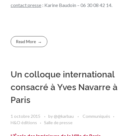
contact presse
: Karine Baudoin – 06 30 08 42 14.
Read More
Un colloque international
consacré à Yves Navarre à
Paris
1 octobre 2015
by
@@karbau
Communiqués
H&O éditions
Salle de presse
L’École des Ingénieurs de la Ville de Paris