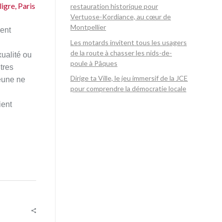
ligre, Paris
restauration historique pour
Vertuose-Kordiance, au cœur de
Montpellier
ent
Les motards invitent tous les usagers
de la route à chasser les nids-de-
xualité ou
poule à Pâques
tres
Dirige ta Ville, le jeu immersif de la JCE
jeune ne
pour comprendre la démocratie locale
ient