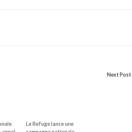
Next Post
onale
Le Refuge lance une
- appel
campagne nationale