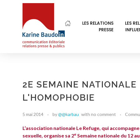
LES RELATIONS
LES RE
PRESSE
INFLU
Karine Baudoin Relations Presse Montpellier
Relations presse et publics, communication éditoriale
2E SEMAINE NATIONALE
L'HOMOPHOBIE
5 mai 2014
by
@@karbau
with
no comment
Commu
L’association nationale Le Refuge, qui accompagne l
e
sexuelle, organise sa 2
Semaine nationale du 12 au