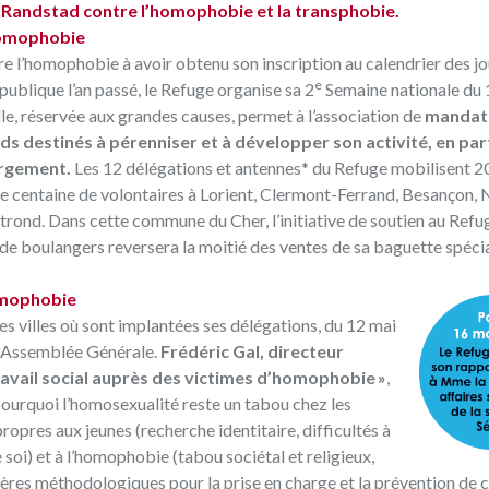
tut Randstad contre l’homophobie et la transphobie.
homophobie
re l’homophobie à avoir obtenu son inscription au calendrier des j
e
 publique l’an passé, le Refuge organise sa 2
Semaine nationale du 
le, réservée aux grandes causes, permet à l’association de
mandat
s destinés à pérenniser et à développer son activité, en part
ergement.
Les 12 délégations et antennes* du Refuge mobilisent 2
ne centaine de volontaires à Lorient, Clermont-Ferrand, Besançon, 
ond. Dans cette commune du Cher, l’initiative de soutien au Refu
de boulangers reversera la moitié des ventes de sa baguette spéci
homophobie
s villes où sont implantées ses délégations, du 12 mai
on Assemblée Générale.
Frédéric Gal, directeur
travail social auprès des victimes d’homophobie »
,
 pourquoi l’homosexualité reste un tabou chez les
ropres aux jeunes (recherche identitaire, difficultés à
soi) et à l’homophobie (tabou sociétal et religieux,
repères méthodologiques pour la prise en charge et la prévention de 