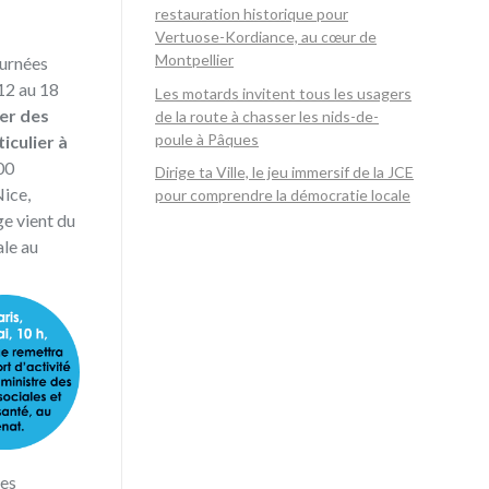
restauration historique pour
Vertuose-Kordiance, au cœur de
Montpellier
ournées
12 au 18
Les motards invitent tous les usagers
er des
de la route à chasser les nids-de-
poule à Pâques
iculier à
00
Dirige ta Ville, le jeu immersif de la JCE
Nice,
pour comprendre la démocratie locale
ge vient du
ale au
ces