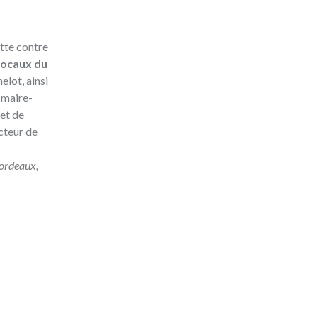
tte contre
 locaux du
elot, ainsi
 maire-
et de
cteur de
Bordeaux,