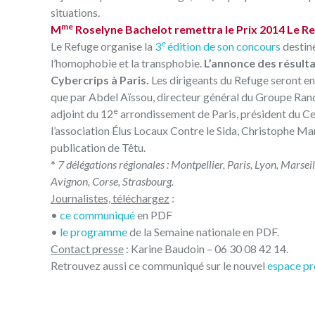
situations.
me
M
Roselyne Bachelot remettra le Prix 2014 Le Re
e
Le Refuge organise la
3
édition de son concours
destiné
l’homophobie et la transphobie.
L’annonce des résultat
Cybercrips à Paris.
Les dirigeants du Refuge seront ent
que par Abdel Aïssou, directeur général du Groupe Rand
e
adjoint du 12
arrondissement de Paris, président du Cen
l’association Élus Locaux Contre le Sida, Christophe Ma
publication de Têtu.
*
7 délégations régionales : Montpellier, Paris, Lyon, Marsei
Avignon, Corse, Strasbourg.
Journalistes, téléchargez
:
•
ce communiqué
en PDF
•
le programme
de la Semaine nationale en PDF.
Contact presse
: Karine Baudoin – 06 30 08 42 14.
Retrouvez aussi ce communiqué sur le nouvel
espace pr