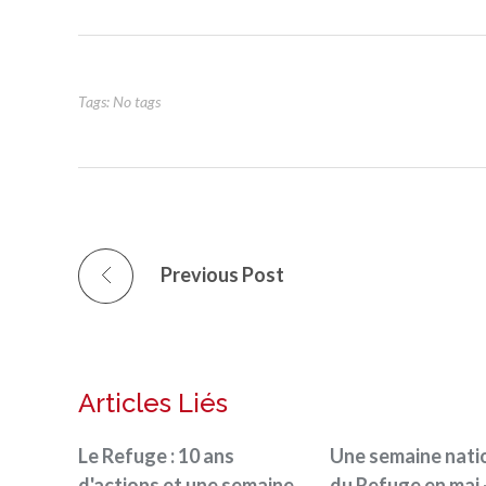
Tags: No tags
Previous Post
Articles Liés
Le Refuge : 10 ans
Une semaine nati
d'actions et une semaine
du Refuge en mai 