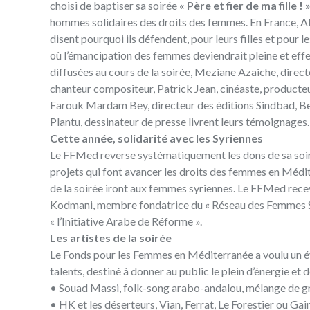
choisi de baptiser sa soirée
« Père et fier de ma fille ! 
hommes solidaires des droits des femmes. En France, Algé
disent pourquoi ils défendent, pour leurs filles et pour l
où l’émancipation des femmes deviendrait pleine et effe
diffusées au cours de la soirée, Meziane Azaiche, direct
chanteur compositeur, Patrick Jean, cinéaste, product
Farouk Mardam Bey, directeur des éditions Sindbad, Be
Plantu, dessinateur de presse livrent leurs témoignages.
Cette année, solidarité avec les Syriennes
Le FFMed reverse systématiquement les dons de sa soir
projets qui font avancer les droits des femmes en Médit
de la soirée iront aux femmes syriennes. Le FFMed re
Kodmani, membre fondatrice du « Réseau des Femmes Sy
« l’Initiative Arabe de Réforme ».
Les artistes de la soirée
Le Fonds pour les Femmes en Méditerranée a voulu un é
talents, destiné à donner au public le plein d’énergie e
• Souad Massi, folk-song arabo-andalou, mélange de grâ
• HK et les déserteurs, Vian, Ferrat, Le Forestier ou Ga