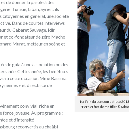
»
et de donner la parole à des
rie, Tunisie, Liban, Syrie… ils
es citoyennes en général, une société
ctive. Dans de courtes interviews
eur du Cabaret Sauvage, Idir,
eur et co-fondateur de zéro Macho,
rnard Murat, metteur en scène et
ée de gala à une association ou des
erranée. Cette année, les bénéfices
cevra à cette occasion Mme Bassma
riennes » et directrice de
1er Prix du concours photo 201
vénement convivial, riche en
"Père et fier de ma fille" © Mha
t de force joyeuse. Au programme :
ce et d’intensité
insbourg reconvertis au chaâbi