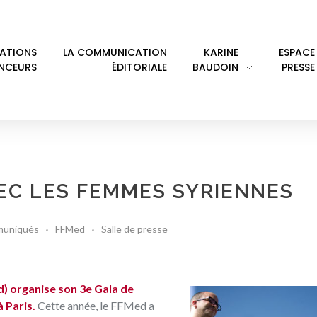
LATIONS
LA COMMUNICATION
KARINE
ESPACE
ENCEURS
ÉDITORIALE
BAUDOIN
PRESSE
VEC LES FEMMES SYRIENNES
uniqués
FFMed
Salle de presse
) organise son 3e Gala de
 Paris.
Cette année, le FFMed a