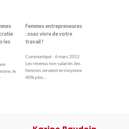
emmes
Femmes entrepreneures
cratie
: osez vivre de votre
s les
travail !
Communiqué - 6 mars 2012
Les revenus non-salariés des
née
femmes seraient en moyenne
femme, le
40% plus…
r