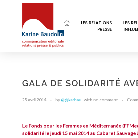
LES RELATIONS
LES RE
PRESSE
INFLU
Karine Baudoin Relations Presse Montpellier
Relations presse et publics, communication éditoriale
GALA DE SOLIDARITÉ A
25 avril 2014
by
@@karbau
with
no comment
Comm
Le Fonds pour les Femmes en Méditerranée (FFMed
solidarité le jeudi 15 mai 2014 au Cabaret Sauvage à