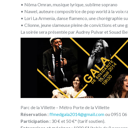
• Nôma Omran, musique lyrique, sublime soprano
• Nawel, auteure compositrice de pop world à la voix r
• Lori La Armenia, danse flamenco, une chorégraphie su
• Clionne, jeune slameuse pleine de convictions et une g
La soirée sera présentée par Audrey Pulvar et Souad B
Parc de la Villette – Métro Porte de la Villette
Réservation :
ffmedgala2014@gmail.com
ou 0951 06 4
Participation :
30 € et 50 €* (tarif soutien).
Entreprises et mécènes
: 1000 €* (table de 8 personne