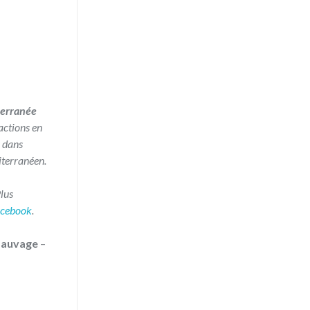
terranée
actions en
 dans
iterranéen.
Plus
acebook
.
 Sauvage
–