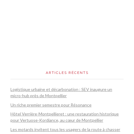
ARTICLES RÉCENTS
Logistique urbaine et décarbonation : SEV inaugure un
micro-hub près de Montpellier
Un riche premier semestre pour Résonance
Hôtel Verrière-Montpellieret : une restauration historique
pour Vertuose-Kordiance, au cœur de Montpellier
Les motards invitent tous les usagers de la route à chasser