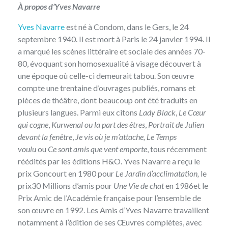
À propos d’Yves Navarre
Yves Navarre
est né à Condom, dans le Gers, le 24
septembre 1940. Il est mort à Paris le 24 janvier 1994. Il
a marqué les scènes littéraire et sociale des années 70-
80, évoquant son homosexualité à visage découvert à
une époque où celle-ci demeurait tabou. Son œuvre
compte une trentaine d’ouvrages publiés, romans et
pièces de théâtre, dont beaucoup ont été traduits en
plusieurs langues. Parmi eux citons
Lady Black
,
Le Cœur
qui cogne
,
Kurwenal ou la part des êtres
,
Portrait de Julien
devant la fenêtre
,
Je vis où je m’attache, Le Temps
voulu
ou
Ce sont amis que vent emporte
, tous récemment
réédités par les éditions H&O. Yves Navarre a reçu le
prix Goncourt en 1980 pour
Le Jardin d’acclimatation,
le
prix30 Millions d’amis pour
Une Vie de chat
en 1986et le
Prix Amic de l’Académie française pour l’ensemble de
son œuvre en 1992. Les Amis d’Yves Navarre travaillent
notamment à l’édition de ses Œuvres complètes, avec