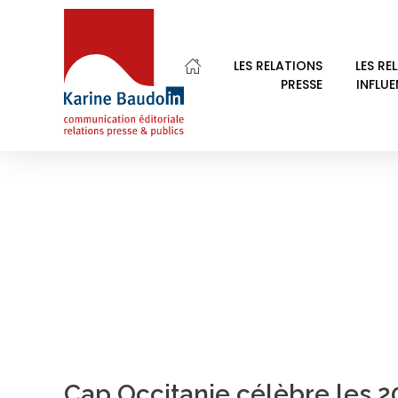
Home
Cap Occitanie
LES RELATIONS
LES RE
PRESSE
INFLU
POSTS IN CATEGOR
Karine Baudoin Relations Presse Montpellier
Relations presse et publics, communication éditoriale
Cap Occitanie célèbre les 2