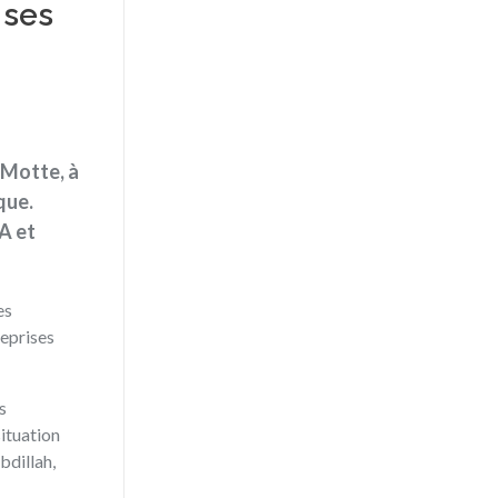
 ses
 Motte, à
que.
A et
es
reprises
s
situation
bdillah,