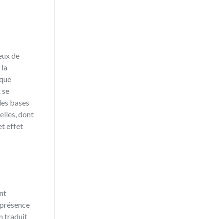
reux de
 la
ique
 se
 les bases
elles, dont
et effet
nt
a présence
n traduit