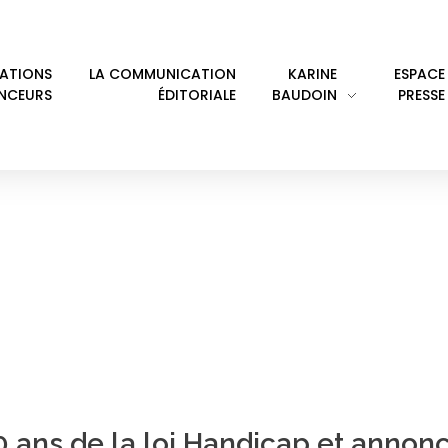
LATIONS
LA COMMUNICATION
KARINE
ESPACE
ENCEURS
ÉDITORIALE
BAUDOIN
PRESSE
Y: CAP OCCITANIE
0 ans de la loi Handicap et annon