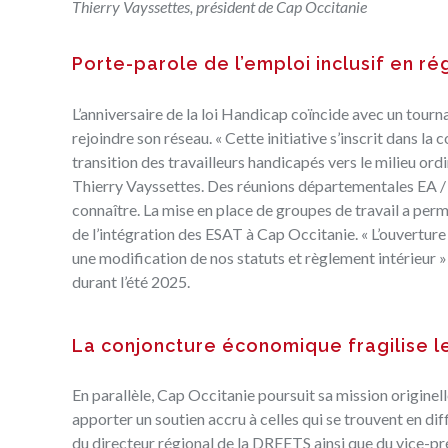
Thierry Vayssettes, président de Cap Occitanie
Porte-parole de l’emploi inclusif en r
L’anniversaire de la loi Handicap coïncide avec un tourn
rejoindre son réseau. « Cette initiative s’inscrit dans l
transition des travailleurs handicapés vers le milieu ord
Thierry Vayssettes. Des réunions départementales EA / 
connaître. La mise en place de groupes de travail a permi
de l’intégration des ESAT à Cap Occitanie. « L’ouverture
une modification de nos statuts et règlement intérieur »
durant l’été 2025.
La conjoncture économique fragilise l
En parallèle, Cap Occitanie poursuit sa mission origin
apporter un soutien accru à celles qui se trouvent en d
du directeur régional de la DREETS ainsi que du vice-pr