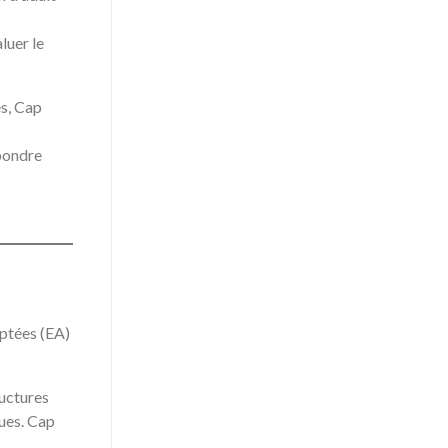
luer le
és, Cap
épondre
ptées (EA)
ructures
ques. Cap