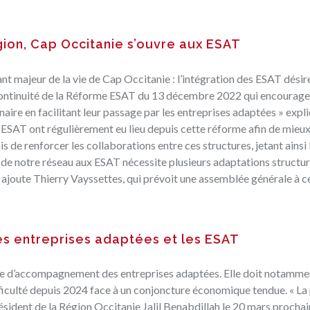
égion, Cap Occitanie s’ouvre aux ESAT
ant majeur de la vie de Cap Occitanie : l’intégration des ESAT dési
a continuité de la Réforme ESAT du
13 décembre 2022
qui encourage
inaire en facilitant leur passage par les entreprises adaptées » expl
ESAT ont régulièrement eu lieu depuis cette réforme afin de mieux
s de renforcer les collaborations entre ces structures, jetant ainsi
 de notre réseau aux ESAT nécessite plusieurs adaptations structur
 ajoute Thierry Vayssettes, qui prévoit une assemblée générale à c
es entreprises adaptées et les ESAT
elle d’accompagnement des entreprises adaptées. Elle doit notamme
ifficulté depuis 2024 face à un conjoncture économique tendue. « L
ésident de la Région Occitanie Jalil Benabdillah le 20 mars prochai