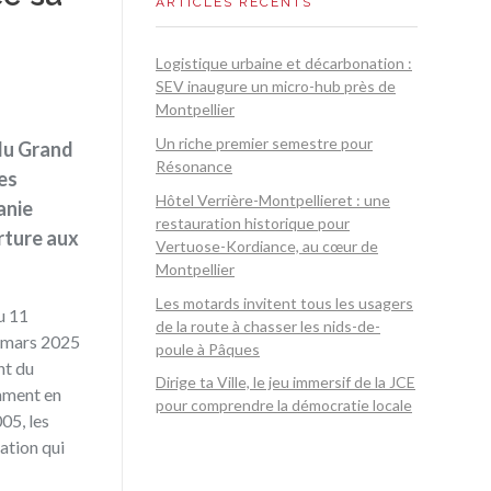
ARTICLES RÉCENTS
Logistique urbaine et décarbonation :
SEV inaugure un micro-hub près de
Montpellier
Un riche premier semestre pour
 du Grand
Résonance
les
Hôtel Verrière-Montpellieret : une
anie
restauration historique pour
erture aux
Vertuose-Kordiance, au cœur de
Montpellier
Les motards invitent tous les usagers
u 11
de la route à chasser les nids-de-
0 mars 2025
poule à Pâques
nt du
Dirige ta Ville, le jeu immersif de la JCE
amment en
pour comprendre la démocratie locale
05, les
ation qui