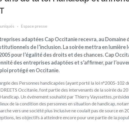
AT
uniqués
Espace presse
entreprises adaptées Cap Occitanie recevra, au Domaine
stitutionnels de l’inclusion. La soirée mettra en lumière 
2005 pour l’égalité des droits et des chances. Cap Occit
érennité des entreprises adaptées et s’affirmer, par l’ouv
ploi protégé en Occitanie.
rgée des Personnes handicapées (ayant porté la
loi n°2005-102
d
la DREETS Occitanie, font partie des intervenants de la soirée du 2
i Handicap. Un événement souhaité par Thierry Vayssettes, préside
 lieux de la condition des personnes en situation de handicap, not
marche vers une société plus inclusive ne coulait pas de source en 20
ptions, les objectifs à atteindre encore pour une partie de la popul