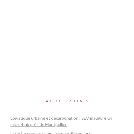
ARTICLES RÉCENTS
Logistique urbaine et décarbonation : SEV inaugure un
micro-hub près de Montpellier
Un riche premier semestre pour Résonance