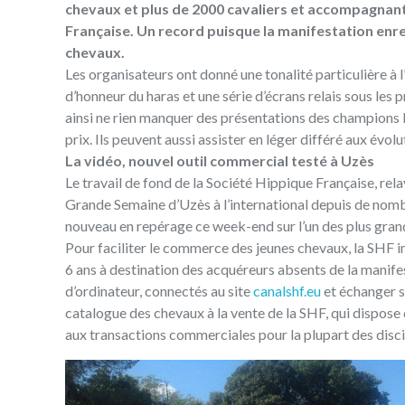
chevaux et plus de 2000 cavaliers et accompagnants
Française. Un record puisque la manifestation enr
chevaux.
Les organisateurs ont donné une tonalité particulière à 
d’honneur du haras et une série d’écrans relais sous les
ainsi ne rien manquer des présentations des champions l
prix. Ils peuvent aussi assister en léger différé aux évo
La vidéo, nouvel outil commercial testé à Uzès
Le travail de fond de la Société Hippique Française, rela
Grande Semaine d’Uzès à l’international depuis de nomb
nouveau en repérage ce week-end sur l’un des plus gra
Pour faciliter le commerce des jeunes chevaux, la SHF i
6 ans à destination des acquéreurs absents de la manifest
d’ordinateur, connectés au site
canalshf.eu
et échanger s
catalogue des chevaux à la vente de la SHF, qui dispose
aux transactions commerciales pour la plupart des discip