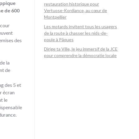
ippique
restauration historique pour
ne de 600
Vertuose-Kordiance, au cœur de
Montpellier
 cour
Les motards invitent tous les usagers
peuvent
de la route à chasser les nids-de-
poule à Pâques
remises des
Dirige ta Ville, le jeu immersif de la JCE
pour comprendre la démocratie locale
de la
nt de
g des 5 et
ur écran
t le
dispensable
durance.