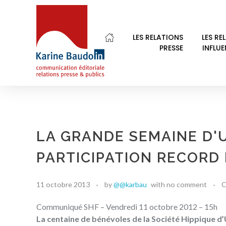
LES RELATIONS
LES RE
PRESSE
INFLU
Karine Baudoin Relations Presse Montpellier
Relations presse et publics, communication éditoriale
LA GRANDE SEMAINE D'
PARTICIPATION RECORD
11 octobre 2013
by
@@karbau
with
no comment
C
Communiqué SHF – Vendredi 11 octobre 2012 – 15h
La centaine de bénévoles de la Société Hippique d’Uz