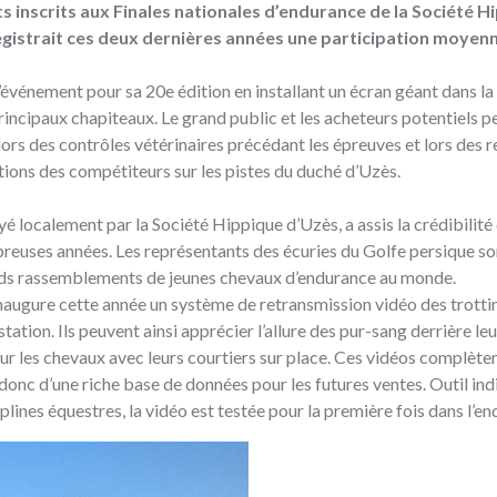
 inscrits aux Finales nationales d’endurance de la Société H
egistrait ces deux dernières années une participation moyen
l’événement pour sa 20e édition en installant un écran géant dans la
 principaux chapiteaux. Le grand public et les acheteurs potentiels 
ors des contrôles vétérinaires précédant les épreuves et lors des 
lutions des compétiteurs sur les pistes du duché d’Uzès.
yé localement par la Société Hippique d’Uzès, a assis la crédibilité 
reuses années. Les représentants des écuries du Golfe persique so
nds rassemblements de jeunes chevaux d’endurance au monde.
naugure cette année un système de retransmission vidéo des trottin
ation. Ils peuvent ainsi apprécier l’allure des pur-sang derrière le
ur les chevaux avec leurs courtiers sur place. Ces vidéos complèten
 donc d’une riche base de données pour les futures ventes. Outil in
lines équestres, la vidéo est testée pour la première fois dans l’en