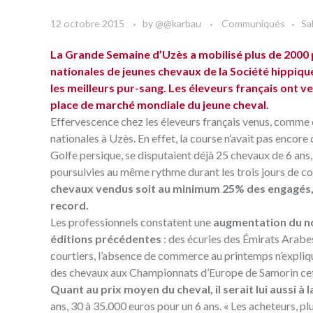
12 octobre 2015
by
@@karbau
Communiqués
Sa
La Grande Semaine d’Uzès a mobilisé plus de 2000 p
nationales de jeunes chevaux de la Société hippiq
les meilleurs pur-sang. Les éleveurs français ont v
place de marché mondiale du jeune cheval.
Effervescence chez les éleveurs français venus, comme c
nationales à Uzès. En effet, la course n’avait pas encore
Golfe persique, se disputaient déjà 25 chevaux de 6 ans,
poursuivies au même rythme durant les trois jours de cou
chevaux vendus soit au minimum 25% des engagés, c
record.
Les professionnels constatent une
augmentation du no
éditions précédentes
: des écuries des Émirats Arabe
courtiers, l’absence de commerce au printemps n’expliq
des chevaux aux Championnats d’Europe de Samorin cet é
Quant au prix moyen du cheval, il serait lui aussi à 
ans, 30 à 35.000 euros pour un 6 ans. « Les acheteurs, pl