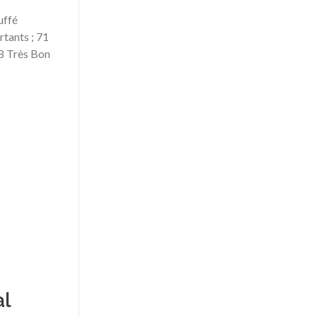
uffé
rtants ; 71
18 Très Bon
al