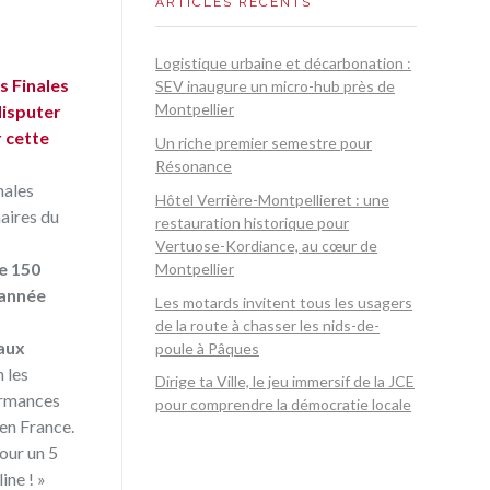
ARTICLES RÉCENTS
Logistique urbaine et décarbonation :
s Finales
SEV inaugure un micro-hub près de
Montpellier
disputer
r cette
Un riche premier semestre pour
Résonance
nales
Hôtel Verrière-Montpellieret : une
naires du
restauration historique pour
Vertuose-Kordiance, au cœur de
e 150
Montpellier
 année
Les motards invitent tous les usagers
de la route à chasser les nids-de-
aux
poule à Pâques
 les
Dirige ta Ville, le jeu immersif de la JCE
formances
pour comprendre la démocratie locale
en France.
our un 5
ine ! »