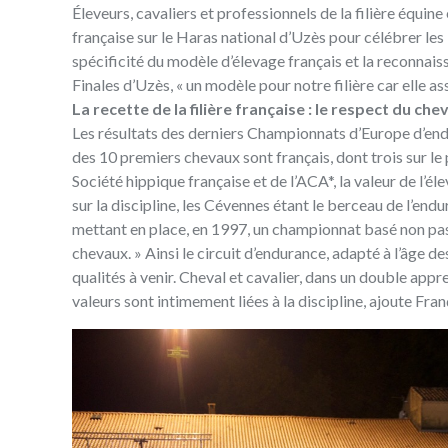
Éleveurs, cavaliers et professionnels de la filière équin
française sur le Haras national d’Uzès pour célébrer les
spécificité du modèle d’élevage français et la reconnaissa
Finales d’Uzès, « un modèle pour notre filière car elle a
La recette de la filière française : le respect du che
Les résultats des derniers Championnats d’Europe d’endu
des 10 premiers chevaux sont français, dont trois sur l
Société hippique française et de l’ACA*, la valeur de l’él
sur la discipline, les Cévennes étant le berceau de l’end
mettant en place, en 1997, un championnat basé non pas s
chevaux. » Ainsi le circuit d’endurance, adapté à l’âge des
qualités à venir. Cheval et cavalier, dans un double appr
valeurs sont intimement liées à la discipline, ajoute Fran