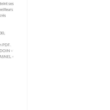
teint ses
meilleurs
très
30,
n PDF.
UDOIN –
RASNEL –