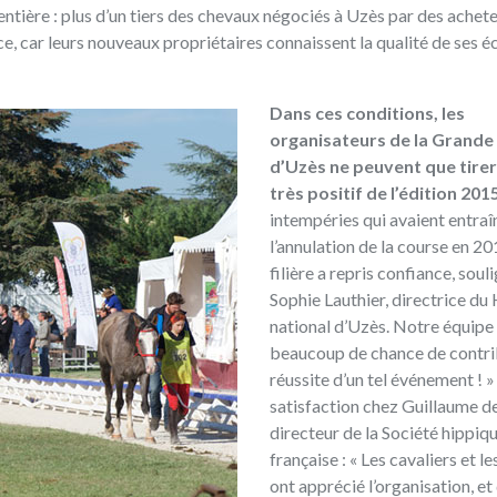
 entière : plus d’un tiers des chevaux négociés à Uzès par des achet
, car leurs nouveaux propriétaires connaissent la qualité de ses éc
Dans ces conditions, les
organisateurs de la Grand
d’Uzès ne peuvent que tirer
très positif de l’édition 201
intempéries qui avaient entraî
l’annulation de la course en 20
filière a repris confiance, sou
Sophie Lauthier, directrice du
national d’Uzès. Notre équipe
beaucoup de chance de contrib
réussite d’un tel événement !
satisfaction chez Guillaume d
directeur de la Société hippiq
française : « Les cavaliers et l
ont apprécié l’organisation, et