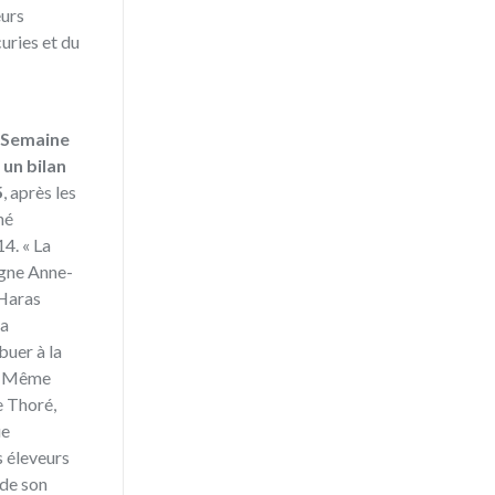
eurs
uries et du
e Semaine
 un bilan
5
, après les
né
14. « La
ligne Anne-
 Haras
 a
uer à la
 » Même
e Thoré,
ue
es éleveurs
 de son