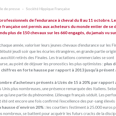
lle de presse
Société Hippique Française
rofessionnels de l’endurance à cheval du 8 au 11 octobre. Le
ue française ont permis aux acheteurs du monde entier de se 
endu plus de 150 chevaux sur les 660 engagés, du jamais vu su
haque année, valoriser leurs jeunes chevaux d’endurance sur les Fi
 débuté jeudi soir que les écuries étrangères, en grande partie origi
 aussitôt retirés des Finales. Les tractations commerciales se sont
rse, au point de déjouer les pronostics les plus optimistes :
plus d
hiffres en forte hausse par rapport à 2013 jusqu’à présent
mbre d’acheteurs présents à Uzès de 15 à 20% par rapport 
s Unis plus nombreuses, une présence remarquée des Italiens. Selon
ue qu’une partie du phénomène. L’élevage français séduit. Les per
té ont encore une fois confirmé l’excellence des pur-sang élevés 
la hausse d´environ 20% :
les courtiers l’estiment à 25.000 euros p
us nombreux, se battent pour acquérir les futurs cracks de la discipl