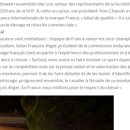
e étaient rassemblés hier soir autour des représentants de la Sociét
 150 ans de la SHF. À cette occasion, son président Yves Chauvin a 
nce internationale de la marque France, « label de qualité ». Il a sa
ssocie élevage et réussite commerciale ».
val
rance sont révélateurs : l’équipe de France senior est vice-champi
e podium. Selon François Atger, président de la commission enduranc
evage français tient en partie à l’expérience des professionnels et à l
urance à cheval. « Surtout, nous avons su faire évoluer ce sport éque
ur la compétition mais sur la préservation et la valorisation des 
 montures, permet-il de les faire débuter et de les tester, d’identifi
entissage, progressent ensemble, le cavalier à l’écoute de sa montur
çois Atger. En France, nous militons pour le respect du cheval ».