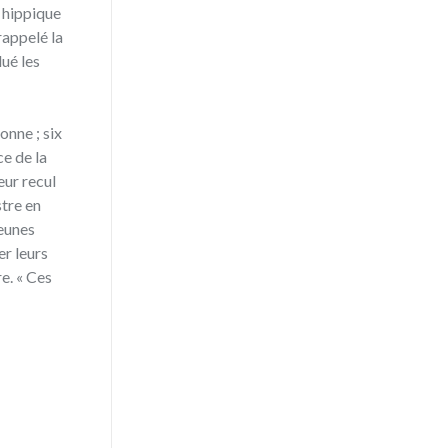
é hippique
rappelé la
lué les
onne ; six
e de la
eur recul
stre en
jeunes
er leurs
e. « Ces