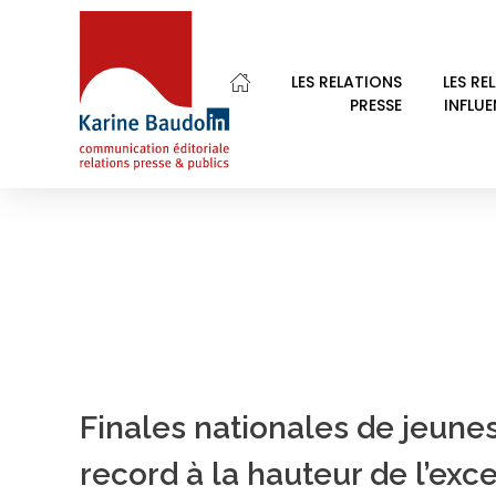
Home
Société Hippique Française
LES RELATIONS
LES RE
PRESSE
INFLU
POSTS IN CATEGOR
Karine Baudoin Relations Presse Montpellier
Relations presse et publics, communication éditoriale
Finales nationales de jeune
record à la hauteur de l’exc