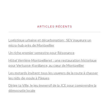
ARTICLES RÉCENTS
Logistique urbaine et décarbonation : SEV inaugure un
micro-hub près de Montpellier
Un riche premier semestre pour Résonance
Hôtel Verrière-Montpellieret : une restauration historique
pour Vertuose-Kordiance, au cœur de Montpellier
Les motards invitent tous les usagers de la route à chasser
les nids-de-poule à Pâques
Dirige ta Ville, le jeu immersif de la JCE pour comprendre la
démocratie locale