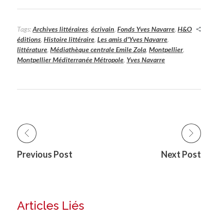
Tags:
Archives littéraires
,
écrivain
,
Fonds Yves Navarre
,
H&O
éditions
,
Histoire littéraire
,
Les amis d'Yves Navarre
,
littérature
,
Médiathèque centrale Emile Zola
,
Montpellier
,
Montpellier Méditerranée Métropole
,
Yves Navarre
Previous Post
Next Post
Articles Liés