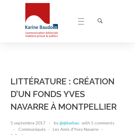
Karine Baudoin Relations Presse Montpellier
Relations presse et publics, communication éditoriale
LITTÉRATURE : CRÉATION
D’UN FONDS YVES
NAVARRE À MONTPELLIER
5 septembre 2017
by
@@karbau
with
5 comments
Communiqués
Les Amis d'Yves Navarre