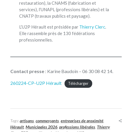
restauration), la CNAMS (fabrication et
services), l’UNAPL (professions libérales) et la
CNATP (travaux publics et paysage).
L’U2P Hérault est présidée par
Thierry Clerc
.
Elle rassemble près de 130 fédérations
professionnelles.
Contact presse
: Karine Baudoin – 06 30 08 42 14.
260224-CP-U2P Hérault
Télécharger
Tags:
artisans
,
commerçants
,
entreprises de proximité
,
Hérault
,
Municipales 2026
,
professions libérales
,
Thierry