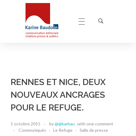
Karine Baudoin Relations Presse Montpellier
Relations presse et publics, communication éditoriale
RENNES ET NICE, DEUX
NOUVEAUX ANCRAGES
POUR LE REFUGE.
1 octobre 2015
by
@@karbau
with
one comment
Communiqués
Le Refuge
Salle de presse