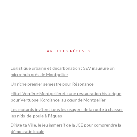
ARTICLES RÉCENTS
Logistique urbaine et décarbonation : SEV inaugure un
micro-hub près de Montpellier
Un riche premier semestre pour Résonance
Hôtel Verrière-Montpellieret : une restauration historique
pour Vertuose-Kordiance, au cœur de Montpellier
Les motards invitent tous les usagers de la route à chasser
les nids-de-poule à Pâques
Dirige ta Ville, le jeu immersif de la JCE pour comprendre la
démocratie locale