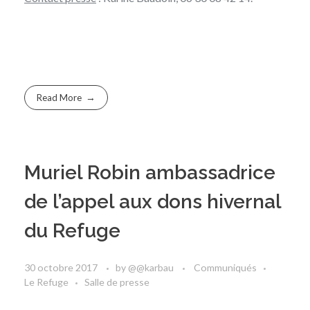
Read More
Muriel Robin ambassadrice
de l’appel aux dons hivernal
du Refuge
30 octobre 2017
by
@@karbau
Communiqués
Le Refuge
Salle de presse