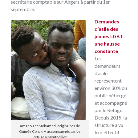
secrétaire comptable sur Angers à partir du 1er
septembre.
Demandes
d’asile des
jeunes LGBT :
une hausse
constante
Les
demandeurs
d’asile
représentent
environ 30% du
public hébergé
et accompagné
par le Refuge.
Depuis 2015, la
structure a vu
Amadou et Mohamed, originaires de
Guinée Conakry, accompagnés par Le
leur effectif
Refuge à Montpellier