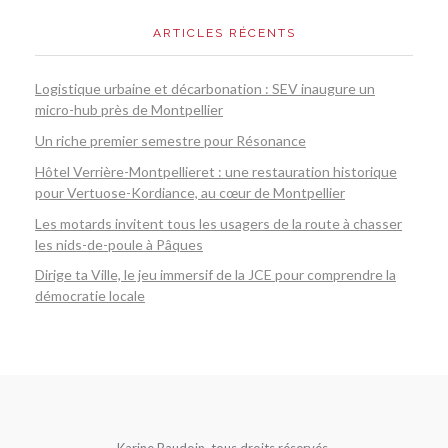
ARTICLES RÉCENTS
Logistique urbaine et décarbonation : SEV inaugure un
micro-hub près de Montpellier
Un riche premier semestre pour Résonance
Hôtel Verrière-Montpellieret : une restauration historique
pour Vertuose-Kordiance, au cœur de Montpellier
Les motards invitent tous les usagers de la route à chasser
les nids-de-poule à Pâques
Dirige ta Ville, le jeu immersif de la JCE pour comprendre la
démocratie locale