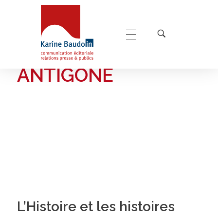
Home
Antigone
POSTS TAGGED:
Karine Baudoin Relations Presse Montpellier
Relations presse et publics, communication éditoriale
ANTIGONE
L’Histoire et les histoires