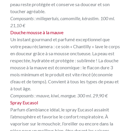
peau reste protégée et conserve sa douceur et son
toucher agréable.
Composants : millepertuis, camomille, kérastim. 100 ml.
21,10 €
Douche mousse à la mauve
Un instant gourmand et parfumé exceptionnel que
votre peau réclamera : ce soin « Chantilly » lave le corps
en douceur grâce à sa mousse onctueuse. La peau est
respectée, hydratée et protégée : sublimée ! La douche
mousse à la mauve est économique : le flacon dure 3
mois minimum et le produit est vite rincé (économie
d’eau et de temps). Convient à tous les types de peau et
à tout âge.
Composants : mauve, kiwi, mangue. 300 ml. 29,90 €
Spray Eucasol
Parfum d’ambiance idéal, le spray Eucasol assainit
l’atmosphère et favorise le confort respiratoire. À
vaporiser sur le mouchoir, l’oreiller ou encore dans la
pièce pour un meilleur bien-être durant les saisons