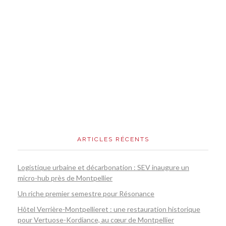
ARTICLES RÉCENTS
Logistique urbaine et décarbonation : SEV inaugure un
micro-hub près de Montpellier
Un riche premier semestre pour Résonance
Hôtel Verrière-Montpellieret : une restauration historique
pour Vertuose-Kordiance, au cœur de Montpellier