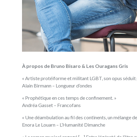
À propos de Bruno Bisaro & Les Ouragans Gris
« Artiste protéiforme et militant LGBT‭, ‬son opus séduit
Alain Birmann‭ – ‬Longueur d’ondes
« Prophétique en ces temps de confinement‭.‬ »
Andréa Gasset‭ – ‬Francofans
« Une déambulation au fil des continents‭, ‬un mélange de s
Enora Le Louarn‭ – ‬L’Humanité Dimanche
« Le roman musical engagé‭ […] ‬Entre légèreté de l’être et