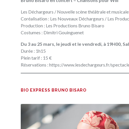
Bruno Bisaro en concert‭ – ‬Chansons pour Will
Les Déchargeurs‭ / ‬Nouvelle scène théâtrale et musicale‭ – 
Coréalisation‭ : ‬Les Nouveaux Déchargeurs‭ / ‬Les Prod
Production‭ : ‬Les Productions Bruno Bisaro
Costumes : Dimitri Gouinguenet
Du 3‭ ‬au 25‭ ‬mars‭, ‬le jeudi et le vendredi‭, ‬à 19H00‭, 
Durée : 1h15
Plein tarif : 15 €
Réservations :
https‭://‬www.lesdechargeurs.fr
/spectacle
BIO EXPRESS BRUNO BISARO