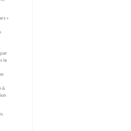
nars »
o
 ‬par
s la
pe
‭ &
tion
es