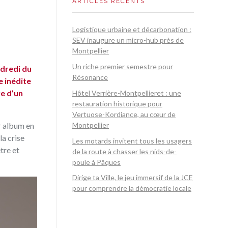
ARTICLES RÉCENTS
Logistique urbaine et décarbonation :
SEV inaugure un micro-hub près de
Montpellier
Un riche premier semestre pour
ndredi du
Résonance
re inédite
re d’un
Hôtel Verrière-Montpellieret : une
restauration historique pour
Vertuose-Kordiance, au cœur de
er album en
Montpellier
la crise
Les motards invitent tous les usagers
être et
de la route à chasser les nids-de-
poule à Pâques
Dirige ta Ville, le jeu immersif de la JCE
pour comprendre la démocratie locale