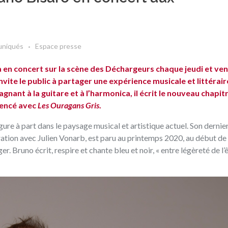
niqués
Espace presse
 en concert sur la scène des Déchargeurs chaque jeudi et ve
il invite le public à partager une expérience musicale et littérai
gnant à la guitare et à l’harmonica‭, ‬il écrit le nouveau chapit
ncé avec‭ ‬
Les Ouragans Gris‭
.‬
gure à part dans le paysage musical et artistique actuel‭. ‬Son derni
ration avec Julien Vonarb‭, ‬est paru au printemps 2020‭, ‬au début de 
ger‭. ‬Bruno écrit‭, ‬respire et chante bleu et noir‭, « entre légèreté de l’