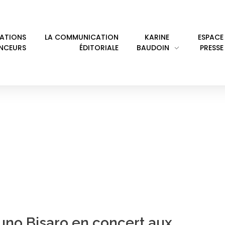
LATIONS
LA COMMUNICATION
KARINE
ESPACE
ENCEURS
ÉDITORIALE
BAUDOIN
PRESSE
OLK
uno Bisaro en concert aux