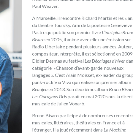
Paul Weaver‭. ‬
À‭ ‬Marseille‭, ‬il rencontre Richard Martin et les‭ « a
du théâtre‭ ‬Toursky‭. ‬Ami de la poétesse Geneviève
Pastre qui publie son premier livre‭ ‬
L’intrépide Brun
Bisaro‭
‬en 2005‭, ‬il anime avec elle une émission sur
Radio Libertaire pendant plusieurs années‭. ‬Auteur‭,
‬compositeur‭, ‬interprète‭, ‬il est‭ ‬sélectionné en 2009‭
Didier Desmas au festival‭ ‬
Les Décalages d’hiver‭
‬dan
catégorie‭ ‬ »Chanson d’avant-garde, ‬nouveaux
langages ». C’est‭ ‬Alain Moisset‭, ‬ex-leader du grou
punk-rock Via Viva qui réalise son‭ ‬premier album‭
Beaujeu
‭ ‬en 2013‭. ‬Son deuxième album‭ ‬
Bruno Bisaro
‬Les Ouragans Gris‭
‬paraît en mai 2020‭ ‬sous la direc
musicale de‭ ‬Julien Vonarb‭.
Bruno Bisaro participe à de nombreuses rencontr
musicales‭, ‬littéraires‭, ‬théâtrales en France et à
l’étranger‭. ‬Il a joué récemment dans‭ ‬
La Machine