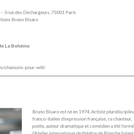
‬3‭ ‬rue des Déchargeurs‭, ‬75001‭ ‬Paris
uctions Bruno Bisaro
‬Salle La Bohème
s/chansons-pour-will‭/‬
Bruno Bisaro est né en 1974‭. ‬Artiste pluridisciplin
franco-italien d’expression française‭, ‬ce chanteur‭,
‬poète‭, ‬auteur dramatique et comédien a été formé
l’Atelier international de théâtre de Blanche Salant