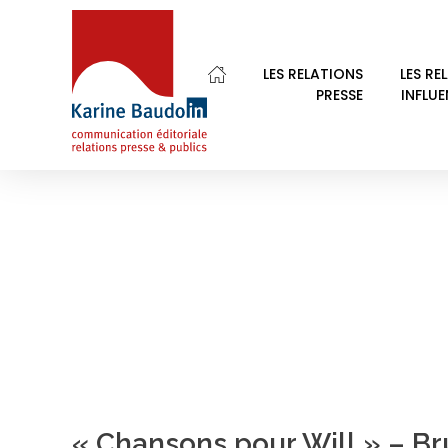
Home
folk
LES RELATIONS
LES RE
PRESSE
INFLU
POSTS TAGGED: F
Karine Baudoin Relations Presse Montpellier
Relations presse et publics, communication éditoriale
« Chansons pour Will » – Br