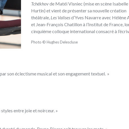
Tchékhov
‭ ‬de Matéi Visniec‭ (‬mise en scène Isabelle
Hurtin‭) ‬et vient de présenter sa nouvelle création
théâtrale‭, ‬
Les Valises
‭ ‬d’Yves Navarre avec Hélène 
et Jean-François Chatillon à l’Institut de France‭, ‬lo
cinquième colloque international consacré à l’écrivai
Photo © Hughes Delescluse
 par son éclectisme musical et son engagement textuel‭.‬ »
tyles entre joie et noirceur‭.‬ »
 dureté du monde‭, ‬Bruno Bisaro sait trouver les mots‭.‬ »