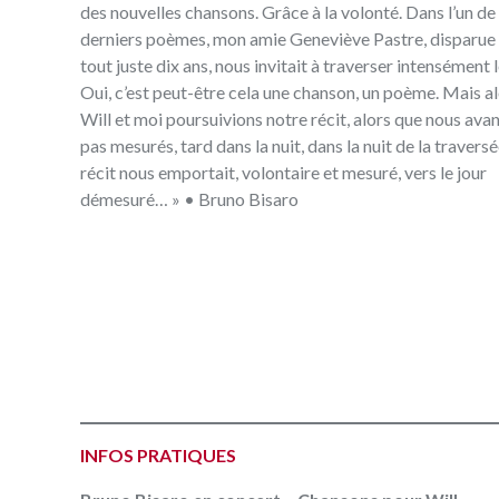
des nouvelles chansons‭. ‬Grâce à la volonté‭. ‬Dans l’un de ses
derniers poèmes‭, ‬mon amie Geneviève Pastre‭, ‬disparue il y a
tout juste dix ans‭, ‬nous invitait à traverser intensément‭ ‬le connu‭.
‬Oui‭, ‬c’est peut-être cela une chanson‭, ‬un poème‭. ‬Mais alors que
Will et moi poursuivions notre récit‭, ‬alors que nous avancions‭, ‬à
pas mesurés‭, ‬tard dans la nuit‭, ‬dans la nuit de la traversée‭, ‬notre
récit nous emportait‭, ‬volontaire et mesuré‭, ‬vers le jour
démesuré‮…‬ » • Bruno Bisaro
INFOS PRATIQUES