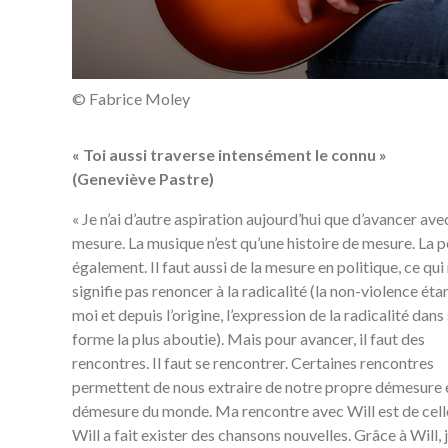
© Fabrice Moley
« Toi aussi traverse intensément le connu »
(Geneviève Pastre)
« Je n’ai d’autre aspiration aujourd’hui que d’avancer ave
mesure‭. ‬La musique n’est qu’une histoire de mesure‭. ‬La poésie
également‭. ‬Il faut aussi de la mesure en politique‭, ‬ce qui ne
signifie pas renoncer à la radicalité‭ (‬la non-violence étant selon
moi et depuis l’origine‭, ‬l’expression de la radicalité dans sa
forme la plus aboutie‭). ‬Mais pour avancer‭, ‬il faut des
rencontres‭. ‬Il faut se rencontrer‭. ‬Certaines rencontres
permettent de nous extraire de notre propre démesure e
démesure du monde‭. ‬Ma rencontre avec Will est de celle-là‭.
‬Will a fait exister des chansons nouvelles‭. ‬Grâce à Will‭, ‬j’ai écrit