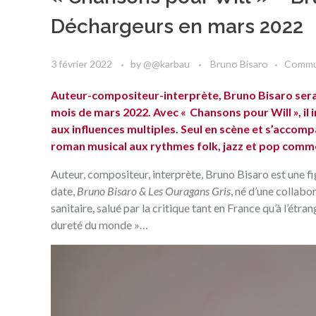
Déchargeurs en mars 2022
3 février 2022
by
@@karbau
Bruno Bisaro
Commu
Auteur-compositeur-interprète‭, ‬Bruno Bisaro sera
mois de mars 2022‭. ‬Avec‭ « ‬‮‬ Chansons pour Will », ‬
aux influences multiples‭. ‬Seul en scène et s’accompa
roman musical aux rythmes folk‭, ‬jazz et pop comme
Auteur‭, ‬compositeur‭, ‬interprète‭, ‬
Bruno Bisaro
est une fi
date‭, ‬
Bruno Bisaro‭ & ‬Les Ouragans Gris‭
, ‬né d’une collabo
sanitaire‭, ‬salué par la critique tant en‭ ‬France qu’à l’étran
dureté du monde »…