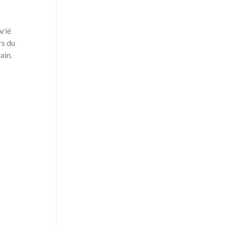
Arié
rs du
n‭.‬