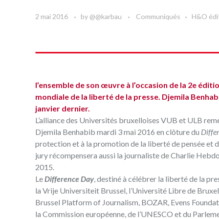
2 mai 2016
by
@@karbau
Communiqués
H&O édi
l’ensemble de son œuvre à l’occasion de la 2e éditi
mondiale de la liberté de la presse. Djemila Benhab
janvier dernier.
L’alliance des Universités bruxelloises VUB et ULB rem
Djemila Benhabib mardi 3 mai 2016 en clôture du
Diffe
protection et à la promotion de la liberté de pensée et
jury récompensera aussi la journaliste de Charlie Hebd
2015.
Le
Difference Day
, destiné à célébrer la liberté de la pr
la Vrije Universiteit Brussel, l’Université Libre de Brux
Brussel Platform of Journalism, BOZAR, Evens Foundati
la Commission européenne, de l’UNESCO et du Parleme