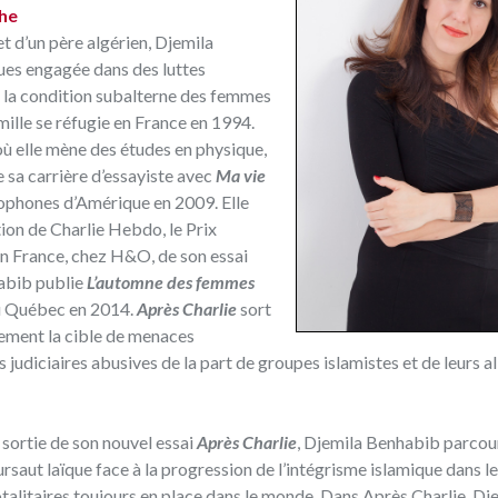
che
 d’un père algérien,
Djemila
ques engagée dans des luttes
de la condition subalterne des femmes
mille se réfugie en France en 1994.
où elle mène des études en physique,
e sa carrière d’essayiste avec
Ma vie
ncophones d’Amérique en 2009. Elle
tion de Charlie Hebdo, le Prix
e en France, chez H&O, de son essai
abib publie
L’automne des femmes
du Québec en 2014.
Après Charlie
sort
rement la cible de menaces
udiciaires abusives de la part de groupes islamistes et de leurs all
 sortie de son nouvel essai
Après Charlie
, Djemila Benhabib parcou
rsaut laïque face à la progression de l’intégrisme islamique dans l
otalitaires toujours en place dans le monde. Dans Après Charlie, Dj