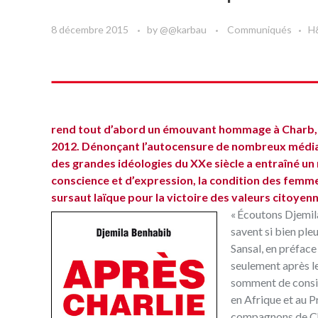
8 décembre 2015
by
@@karbau
Communiqués
H
rend tout d’abord un émouvant hommage à Charb, des 
2012. Dénonçant l’autocensure de nombreux médias su
des grandes idéologies du XXe siècle a entraîné un
conscience et d’expression, la condition des femmes
sursaut laïque pour la victoire des valeurs citoyenn
« Écoutons Djemila
savent si bien pleu
Sansal, en préfac
seulement après l
somment de consid
en Afrique et au 
compagnons de Char