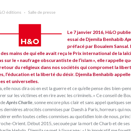
&O éditions
Salle de presse
Le 7 janvier 2016,
H&O
publie
essai de
Djemila Benhabib
Apr
préfacé par Boualem Sansal. 
mains de qui elle avait reçu le Prix international de la laïc
r le « naufrage obscurantiste de l’islam », elle rappelle qu
 retour du religieux dans nos sociétés qui compromet la liber
, l’éducation et la liberté du désir. Djemila Benhabib appelle
es et universelles.
, elle nous dira où en est la guerre et ce qu’elle pense des bien-pen
rer sur les victimes et en rire avec les criminels. » Ce conseil de B
e de
Après Charlie
, sonne encore plus clair et sans appel quelques s
es dernières atrocités commises par Daesh à Paris, horreurs qui no
érer enfin toutes celles commises au quotidien loin de nous, prin
Proche-Orient. Début 2015, secouée par la mort de Charb et de ses
lie Hebdo, Djemila se met à l’ouvrage : « Un impératif me fouette :