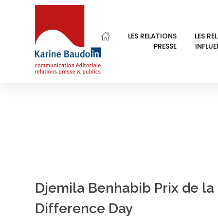
Home
liberté de conscience
LES RELATIONS
LES RE
PRESSE
INFLU
POSTS TAGGED: L
Karine Baudoin Relations Presse Montpellier
Relations presse et publics, communication éditoriale
Djemila Benhabib Prix de la 
Difference Day