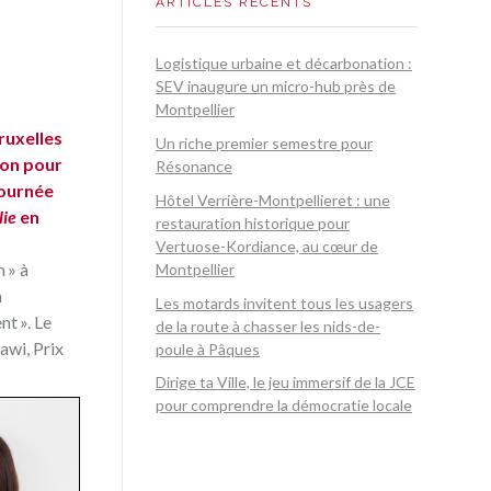
ARTICLES RÉCENTS
Logistique urbaine et décarbonation :
SEV inaugure un micro-hub près de
Montpellier
ruxelles
Un riche premier semestre pour
sion pour
Résonance
Journée
Hôtel Verrière-Montpellieret : une
lie
en
restauration historique pour
Vertuose-Kordiance, au cœur de
 » à
Montpellier
a
Les motards invitent tous les usagers
t ». Le
de la route à chasser les nids-de-
awi, Prix
poule à Pâques
Dirige ta Ville, le jeu immersif de la JCE
pour comprendre la démocratie locale