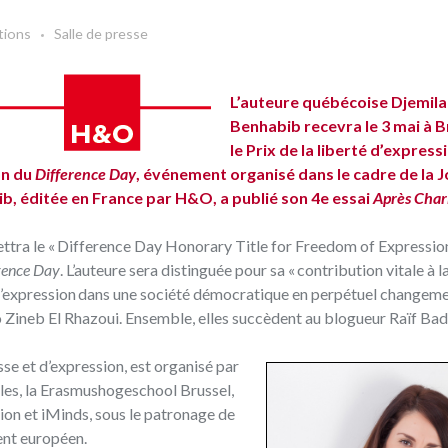
tions
Salle de presse
L’auteure québécoise Djemila
Benhabib recevra le 3 mai à B
le Prix de la liberté d’expres
on du
Difference Day
, événement organisé dans le cadre de la 
ib, éditée en France par H&O, a publié son 4e essai
Après Char
ettra le « Difference Day Honorary Title for Freedom of Expression
rence Day
. L’auteure sera distinguée pour sa « contribution vitale à l
 d’expression dans une société démocratique en perpétuel changemen
o Zineb El Rhazoui. Ensemble, elles succèdent au blogueur Raïf Bad
esse et d’expression, est organisé par
elles, la Erasmushogeschool Brussel,
on et iMinds, sous le patronage de
nt européen.