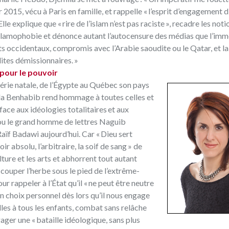
er 2015, vécu à Paris en famille, et rappelle « l’esprit d’engagement d
Elle explique que « rire de l’islam n’est pas raciste », recadre les noti
’islamophobie et dénonce autant l’autocensure des médias que l’im
 occidentaux, compromis avec l’Arabie saoudite ou le Qatar, et la 
lites démissionnaires. »
pour le pouvoir
érie natale, de l’Égypte au Québec son pays
la Benhabib rend hommage à toutes celles et
 face aux idéologies totalitaires et aux
 ou le grand homme de lettres Naguib
aïf Badawi aujourd’hui. Car « Dieu sert
r absolu, l’arbitraire, la soif de sang » de
lture et les arts et abhorrent tout autant
t couper l’herbe sous le pied de l’extrême-
r rappeler à l’État qu’il « ne peut être neutre
 un choix personnel dès lors qu’il nous engage
les à tous les enfants, combat sans relâche
gager une « bataille idéologique, sans plus