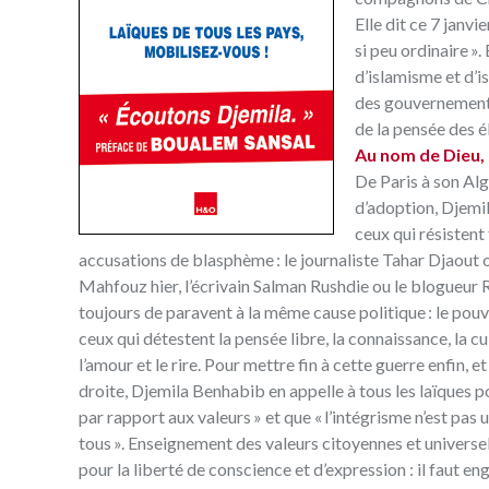
Elle dit ce 7 janvi
si peu ordinaire ». 
­d’islamisme et d
des gouvernements
de la pensée des é
Au nom de Dieu, 
De Paris à son Alg
d’adoption, Djemi
ceux qui résistent
accusations de blasphème : le journaliste Tahar Djaout
Mahfouz hier, l’écrivain Salman Rushdie ou le blogueur R
toujours de paravent à la même cause politique : le pouvoi
ceux qui détestent la pensée libre, la connaissance, la cu
l’amour et le rire. Pour mettre fin à cette guerre enfin, e
droite, Djemila Benhabib en appelle à tous les laïques pou
par rapport aux valeurs » et que « l’intégrisme n’est pas
tous ». Enseignement des valeurs citoyennes et universel
pour la liberté de conscience et d’expression : il faut en