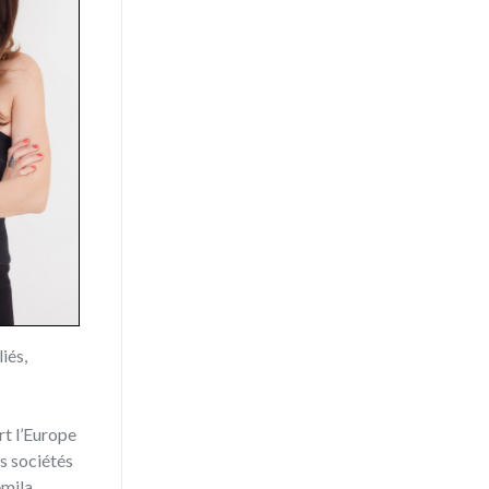
iés,
rt l’Europe
es sociétés
emila