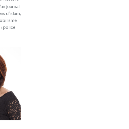
’un journal
ons d’islam,
mobilisme
« police