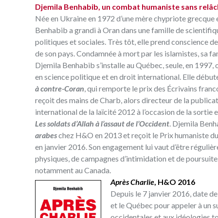
Djemila Benhabib, un combat humaniste sans relâ
Née en Ukraine en 1972 d’une mère chypriote grecque et
Benhabib
a grandi à Oran dans une famille de scientifi
politiques et sociales. Très tôt, elle prend conscience 
de son pays. Condamnée à mort par les islamistes, sa fa
Djemila Benhabib s’installe au Québec, seule, en 1997, 
en science politique et en droit international. Elle début
à contre-Coran
, qui remporte le prix des Écrivains fra
reçoit des mains de Charb, alors directeur de la publica
international de la laïcité 2012 à l’occasion de la sorti
Les soldats d’Allah à l’assaut de l’Occident
. Djemila Benh
arabes
chez H&O en 2013 et reçoit le Prix humaniste 
en janvier 2016. Son engagement lui vaut d’être réguliè
physiques, de campagnes d’intimidation et de poursuites j
notamment au Canada.
Après Charlie
, H&O 2016
Depuis le 7 janvier 2016, date de
et le Québec pour appeler à un su
occidentales et aux idéologies t