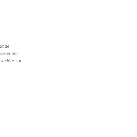
aut de
ssurément
société, sur