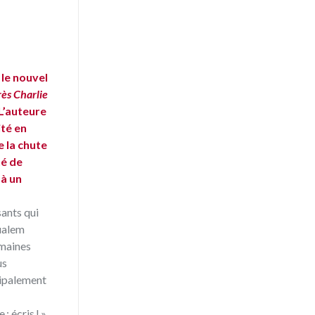
 le nouvel
ès Charlie
L’auteure
ité en
e la chute
té de
 à un
sants qui
oualem
emaines
us
cipalement
 écris ! »