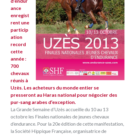
d’endur
ance
enregist
rent une
particip
ation
record
cette
année :
700
chevaux
réunis à
Uzès
. Les acheteurs du monde entier se
presseront au Haras national pour négocier des
pur-sang arabes d’exception.
La Grande Semaine d’Uzès accueille du 10 au 13
octobre les
Finales nationales de jeunes chevaux
d’endurance
. Pour la 20e édition de cette manifestation,
la Société Hippique Française, organisatrice de