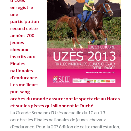
d’Uzès
enregistre
une
participation
record cette
année : 700
jeunes
chevaux
inscrits aux
Finales
nationales
d’endurance.
Les meilleurs
pur-sang
arabes du monde assureront le spectacle au Haras
et sur les pistes qui sillonnent le Duché.
La Grande Semaine d’Uzès accueille du 10 au 13
octobre les
Finales nationales de jeunes chevaux
e
d’endurance
. Pour la 20
édition de cette manifestation,