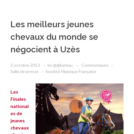
Les meilleurs jeunes
chevaux du monde se
négocient à Uzès
2 octobre 2013
by
@@karbau
Communiqués
Salle de presse
Société Hippique Française
Les
Finales
national
es de
jeunes
chevaux