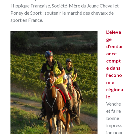
Hippique Française
, Société-Mère du Jeune Cheval et
Poney de Sport : soutenir le marché des chevaux de
sport en France.
L’éleva
ge
d’endur
ance
compt
e dans
l’écono
mie
régiona
le
Vendre
et faire
bonne
impress
ion pour