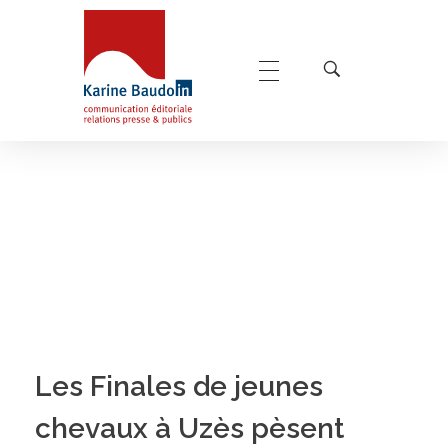
Home
SHF
POSTS TAGGED: SHF
Karine Baudoin Relations Presse Montpellier
Relations presse et publics, communication éditoriale
Les Finales de jeunes
chevaux à Uzès pèsent