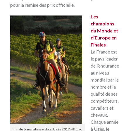
pour la remise des prix officielle.
Les
champions
du Monde et
d’Europe en
Finales
La France est
le pays leader
de l’endurance
au niveau
mondial par le
nombre et la
qualité de ses
compétiteurs,
cavaliers et
chevaux.
Chaque année
à Uzès, le
Finale 6 ans vitesse libre, Uzès 2012 - © Eric