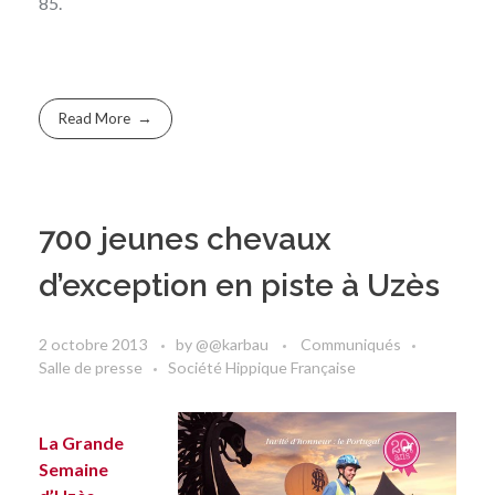
85.
Read More
700 jeunes chevaux
d’exception en piste à Uzès
2 octobre 2013
by
@@karbau
Communiqués
Salle de presse
Société Hippique Française
La Grande
Semaine