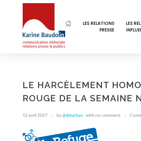
LES RELATIONS
LES RE
PRESSE
INFLU
Karine Baudoin Relations Presse Montpellier
Relations presse et publics, communication éditoriale
LE HARCÈLEMENT HOMOP
ROUGE DE LA SEMAINE 
12 avril 2017
by
@@karbau
with
no comment
Comm