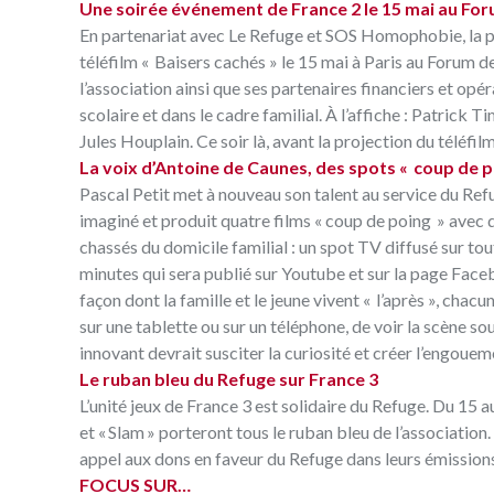
Une soirée événement de France 2 le 15 mai au Fo
En partenariat avec Le Refuge et SOS Homophobie, la p
téléfilm « Baisers cachés » le 15 mai à Paris au Forum 
l’association ainsi que ses partenaires financiers et opé
scolaire et dans le cadre familial. À l’affiche : Patric
Jules Houplain. Ce soir là, avant la projection du téléf
La voix d’Antoine de Caunes, des spots « coup de po
Pascal Petit met à nouveau son talent au service du Refu
imaginé et produit quatre films « coup de poing » avec 
chassés du domicile familial : un spot TV diffusé sur tou
minutes qui sera publié sur Youtube et sur la page Faceb
façon dont la famille et le jeune vivent « l’après », chac
sur une tablette ou sur un téléphone, de voir la scène s
innovant devrait susciter la curiosité et créer l’engou
Le ruban bleu du Refuge sur France 3
L’unité jeux de France 3 est solidaire du Refuge. Du 15 au
et « Slam » porteront tous le ruban bleu de l’associatio
appel aux dons en faveur du Refuge dans leurs émission
FOCUS SUR…