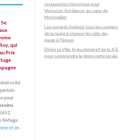
restauration historique pour
Vertuose-Kordiance, au cœur de
Montpellier
a 5e
Les motards invitent tous les usagers
 aux
de la route à chasser les nids-de-
ramme
poule à Pâques
Roy, qui
Dirige ta Ville, le jeu immersif de la JCE
au Prix
pour comprendre la démocratie locale
efuge
ampagne
générosité
ganisés
ce pour
esoins
(651
Le Refuge
ime et en