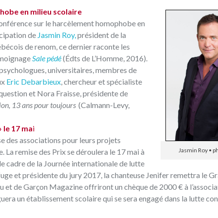
obe en milieu scolaire
e conférence sur le harcèlement homophobe en
ticipation de
Jasmin Roy,
président de la
écois de renom, ce dernier raconte les
témoignage
Sale pédé
(Édts de L’Homme, 2016).
: psychologues, universitaires, membres de
ux
Eric Debarbieux
, chercheur et spécialiste
a question et Nora Fraisse, présidente de
on, 13 ans pour toujours
(Calmann-Levy,
» le 17 ma
i
 des associations pour leurs projets
Jasmin Roy • p
. La remise des Prix se déroulera le 17 mai à
e cadre de la Journée internationale de lutte
ge et présidente du jury 2017, la chanteuse Jenifer remettra le G
u et de Garçon Magazine offriront un chèque de 2000 € à l’associa
guera un établissement scolaire qui se sera engagé dans la lutte co