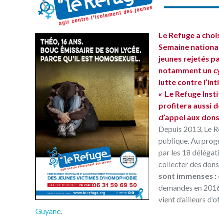
Le Refuge a chois
Semaine nationale
jeunes rejetés p
notamment un cyc
lutte contre l’in
« Le Refuge Insti
profitera aussi 
d’appel aux dons 
Depuis 2013, Le Re
publique. Au prog
par les 18 délégat
collecter des dons
sont immenses :
demandes en 2016 
vient d’ailleurs d’
Guyane
.