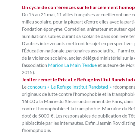
Un cycle de conférences sur le harcèlement homoph
Du 15 au 21 mai, 11 villes françaises accueilleront un
milieu scolaire, pour la plupart d’entre elles avec la par
Fondation éponyme. Comédien, animateur et auteur québ
humiliations subies durant sa scolarité dans son livre 
D’autres intervenants mettront le sujet en perspective 
l’Éducation nationale, partenaires associatifs… Parmi e
de la violence scolaire, ancien délégué ministériel sur l
l‘association
Marion La Main Tendue
et auteure de
Mari
2015).
Jenifer remet le Prix « Le Refuge Institut Randstad 
Le
concours « Le Refuge Institut Randstad »
récompense
originaux de lutte contre l’homophobie et la transphobie
16h00 à la Mairie du XIe arrondissement de Paris, dans l
contre l’homophobie et la transphobie. Marraine du Refu
doté de 5000 €. Les responsables de publication de Têt
plébiscitée par les internautes. Enfin, Jasmin Roy distin
l’homophobie.