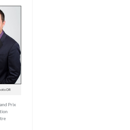
hoto DR
rand Prix
tion
ntre