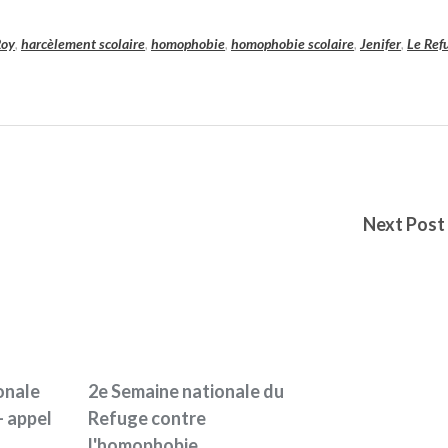
Roy
,
harcèlement scolaire
,
homophobie
,
homophobie scolaire
,
Jenifer
,
Le Ref
Next Post
onale
2e Semaine nationale du
- appel
Refuge contre
l'homophobie