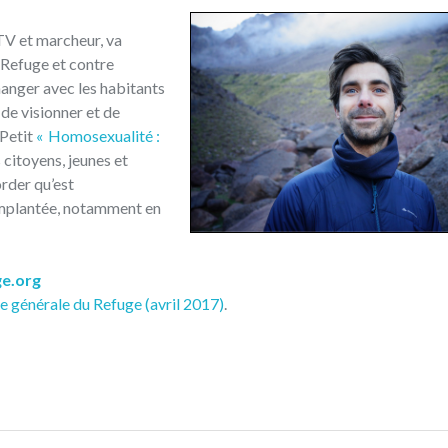
 TV et marcheur, va
 Refuge et contre
anger avec les habitants
de visionner et de
 Petit
« Homosexualité :
s citoyens, jeunes et
order qu’est
s implantée, notamment en
e.org
e générale du Refuge (avril 2017)
.