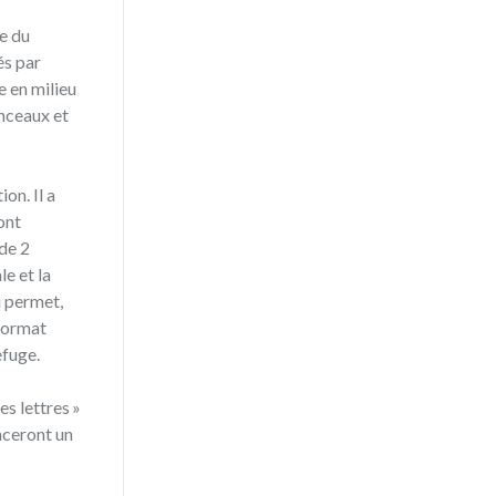
e du
és par
e en milieu
Anceaux et
on. Il a
ont
 de 2
e et la
i permet,
 format
efuge.
es lettres »
nceront un