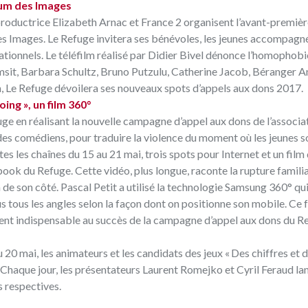
rum des Images
roductrice Elizabeth Arnac et France 2 organisent l’avant-premièr
des Images. Le Refuge invitera ses bénévoles, les jeunes accompagn
rationnels. Le téléfilm réalisé par Didier Bivel dénonce l’homophobi
k Timsit, Barbara Schultz, Bruno Putzulu, Catherine Jacob, Béranger 
ilm, Le Refuge dévoilera ses nouveaux spots d’appels aux dons 2017.
ing », un film 360°
ge en réalisant la nouvelle campagne d’appel aux dons de l’associati
des comédiens, pour traduire la violence du moment où les jeunes s
tes les chaînes du 15 au 21 mai, trois spots pour Internet et un film
ook du Refuge. Cette vidéo, plus longue, raconte la rupture familial
un de son côté. Pascal Petit a utilisé la technologie Samsung 360° qu
ous tous les angles selon la façon dont on positionne son mobile. Ce
ement indispensable au succès de la campagne d’appel aux dons du R
 20 mai, les animateurs et les candidats des jeux « Des chiffres et d
n. Chaque jour, les présentateurs Laurent Romejko et Cyril Feraud la
s respectives.