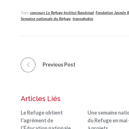
Tags:
concours Le Refuge Institut Randstad
,
Fondation Jasmin 
Semaine nationale du Refuge
,
transphobie
Previous Post
Articles Liés
Le Refuge obtient
Une semaine nati
l’agrément de
du Refuge en mai 
l’Éducation nationale
à projets