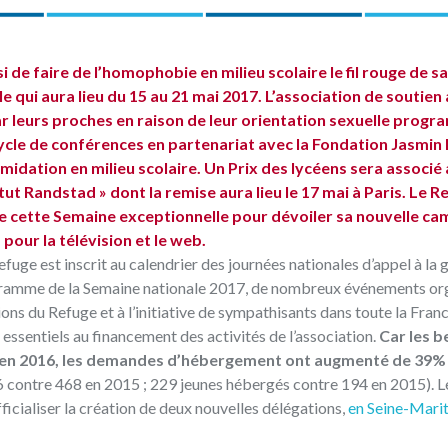
i de faire de l’homophobie en milieu scolaire le fil rouge de s
 qui aura lieu du 15 au 21 mai 2017. L’association de soutien
ar leurs proches en raison de leur orientation sexuelle prog
le de conférences en partenariat avec la Fondation Jasmin 
timidation en milieu scolaire. Un Prix des lycéens sera associé 
tut Randstad » dont la remise aura lieu le 17 mai à Paris. Le R
de cette Semaine exceptionnelle pour dévoiler sa nouvelle c
pour la télévision et le web.
fuge est inscrit au calendrier des journées nationales d’appel à la 
ramme de la Semaine nationale 2017, de nombreux événements or
ions du Refuge et à l’initiative de sympathisants dans toute la Fran
 essentiels au financement des activités de l’association.
Car les b
 en 2016, les demandes d’hébergement ont augmenté de 39%
contre 468 en 2015 ; 229 jeunes hébergés contre 194 en 2015). 
officialiser la création de deux nouvelles délégations,
en Seine-Marit