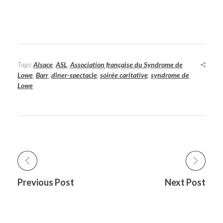
Tags:
Alsace
,
ASL
,
Association française du Syndrome de
Lowe
,
Barr
,
dîner-spectacle
,
soirée caritative
,
syndrome de
Lowe
Previous Post
Next Post