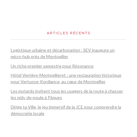
ARTICLES RÉCENTS
Logistique urbaine et décarbonation : SEV inaugure un
micro-hub près de Montpellier
Un riche premier semestre pour Résonance
Hôtel Verrière-Montpellieret : une restauration historique
pour Vertuose-Kordiance, au cœur de Montpellier
Les motards invitent tous les usagers de la route à chasser
les nids-de-poule à Pâques
Dirige ta Ville, le jeu immersif de la JCE pour comprendre la
démocratie locale