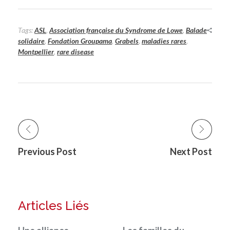
Tags:
ASL
,
Association française du Syndrome de Lowe
,
Balade
solidaire
,
Fondation Groupama
,
Grabels
,
maladies rares
,
Montpellier
,
rare disease
Previous Post
Next Post
Articles Liés