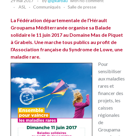
29 mai 2017
by
@@karbau
with
no comment
ASL
Communiqués
Salle de presse
La Fédération départementale de l’Hérault
Groupama Méditerranée organise sa Balade
solidaire le 11 juin 2017 au Domaine Mas de Piquet
à Grabels. Une marche tous publics au profit de
l’Association française du Syndrome de Lowe, une
maladie rare.
Pour
sensibiliser
aux maladies
rares et
financer des
projets, les
caisses
régionales
de
Groupama