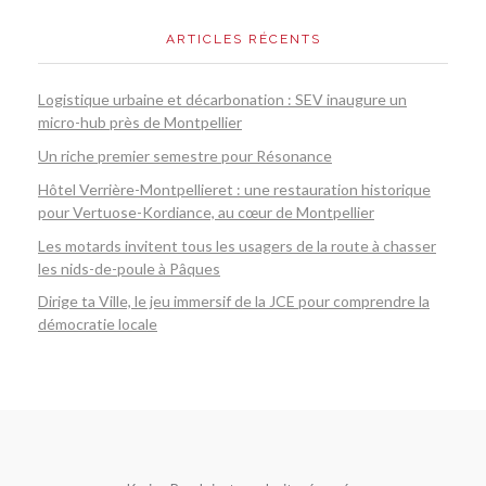
ARTICLES RÉCENTS
Logistique urbaine et décarbonation : SEV inaugure un
micro-hub près de Montpellier
Un riche premier semestre pour Résonance
Hôtel Verrière-Montpellieret : une restauration historique
pour Vertuose-Kordiance, au cœur de Montpellier
Les motards invitent tous les usagers de la route à chasser
les nids-de-poule à Pâques
Dirige ta Ville, le jeu immersif de la JCE pour comprendre la
démocratie locale