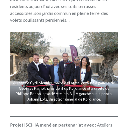
résidents aujourd’hui avec ses toits terrasses
accessibles, son jardin commun en pleine terre, des
volets coulissants persiennés…
Au centre Cyril Meunier, maire de Lattes, entouré à gauche de
Georges Parnot, président de Kordiance et à droite de
Philippe Bonon, associé Ateliers A+. À gauche sur la photo,
Johann Lotz, directeur général de Kordiance.
P
rojet ISCHIA mené en partenariat avec
: Ateliers