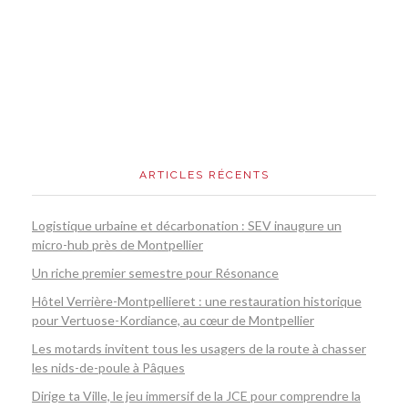
ARTICLES RÉCENTS
Logistique urbaine et décarbonation : SEV inaugure un
micro-hub près de Montpellier
Un riche premier semestre pour Résonance
Hôtel Verrière-Montpellieret : une restauration historique
pour Vertuose-Kordiance, au cœur de Montpellier
Les motards invitent tous les usagers de la route à chasser
les nids-de-poule à Pâques
Dirige ta Ville, le jeu immersif de la JCE pour comprendre la