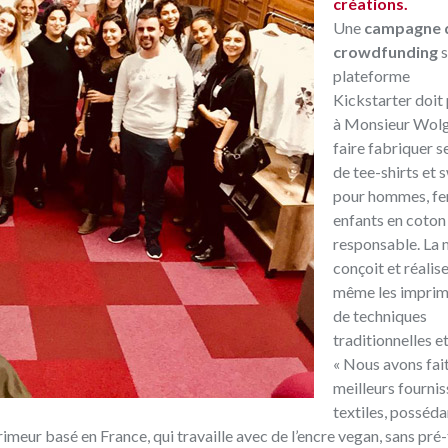
créations.
Une
campagne 
crowdfunding
s
plateforme
Kickstarter
doit
à Monsieur Wol
faire fabriquer 
de tee-shirts et 
pour hommes, f
enfants en coton
responsable. La
conçoit et réalise
même les imprimé
de techniques
traditionnelles et
« Nous avons fai
meilleurs fourni
textiles, posséda
rimeur basé en France, qui travaille avec de l’encre vegan, sans pré