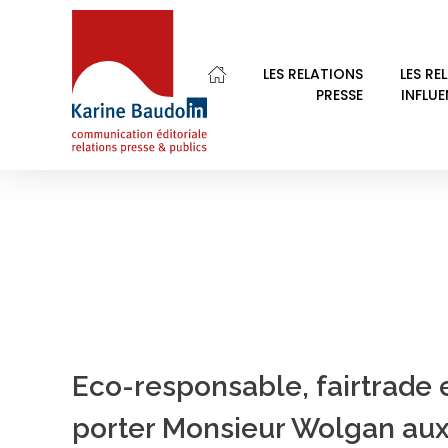
Home
Le Refuge
LES RELATIONS
LES RE
PRESSE
INFLU
POSTS IN CATEGO
Karine Baudoin Relations Presse Montpellier
Relations presse et publics, communication éditoriale
Eco-responsable, fairtrade e
porter Monsieur Wolgan aux