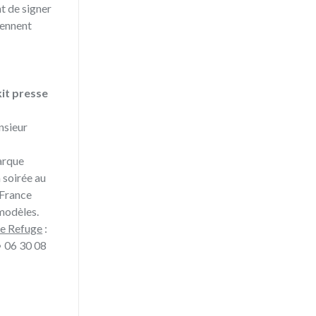
t de signer
iennent
kit presse
nsieur
marque
 soirée au
 France
 modèles.
Le Refuge
:
• 06 30 08