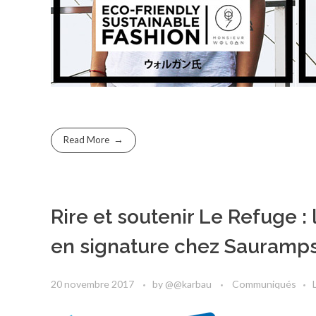
Read More
Rire et soutenir Le Refuge 
en signature chez Sauramps
20 novembre 2017
by
@@karbau
Communiqués