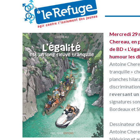
Mercredi 29 
Chereau, en p
de BD « L’éga
humour les di
Antoine Cherea
tranquille » c
planches hilar
discrimination
reversant
un
signatures son
Bordeaux et S
Dessinateur de
Antoine Cherea
télévision et 