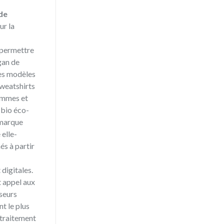
de
ur la
 permettre
gan de
ses modèles
sweatshirts
emmes et
 bio éco-
 marque
 elle-
s à partir
 digitales.
t appel aux
sseurs
nt le plus
-traitement