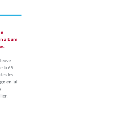
ne
son album
vec
fleuve
re là 69
tes les
ge en lui
s
ier,