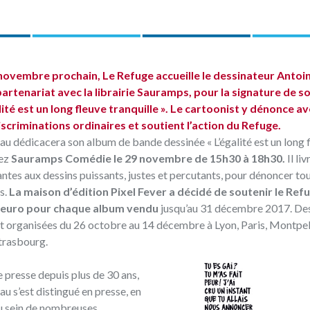
novembre prochain, Le Refuge accueille le dessinateur Antoi
artenariat avec la librairie Sauramps, pour la signature de 
lité est un long fleuve tranquille ». Le cartoonist y dénonce a
scriminations ordinaires et soutient l’action du Refuge.
u dédicacera son album de bande dessinée « L’égalité est un long 
hez
Sauramps Comédie le 29 novembre de 15h30 à 18h30.
Il liv
antes aux dessins puissants, justes et percutants, pour dénoncer tou
s.
La maison d’édition Pixel Fever a décidé de soutenir le Refu
 euro pour chaque album vendu
jusqu’au 31 décembre 2017. De
t organisées du 26 octobre au 14 décembre à Lyon, Paris, Montpell
trasbourg.
 presse depuis plus de 30 ans,
u s’est distingué en presse, en
au sein de nombreuses