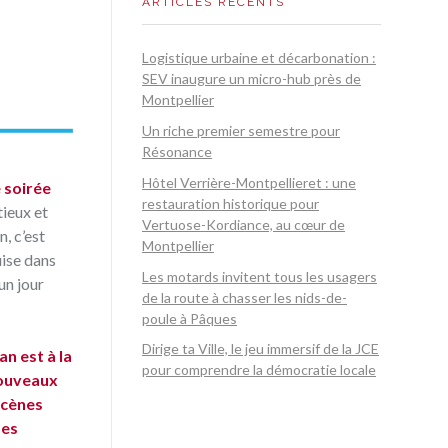
ARTICLES RÉCENTS
Logistique urbaine et décarbonation :
SEV inaugure un micro-hub près de
Montpellier
Un riche premier semestre pour
Résonance
Hôtel Verrière-Montpellieret : une
 soirée
restauration historique pour
ieux et
Vertuose-Kordiance, au cœur de
, c’est
Montpellier
uise dans
Les motards invitent tous les usagers
un jour
de la route à chasser les nids-de-
poule à Pâques
Dirige ta Ville, le jeu immersif de la JCE
n est à la
pour comprendre la démocratie locale
nouveaux
écènes
ses